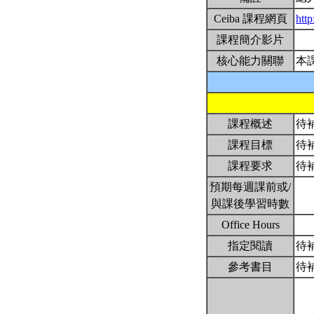
Ceiba 課程網頁
htt
課程簡介影片
核心能力關聯
本
課程概述
待
課程目標
待
課程要求
待
預期每週課前或/
與課後學習時數
Office Hours
指定閱讀
待
參考書目
待