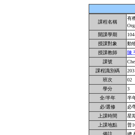
有
課程名稱
Org
開課學期
104
授課對象
動
授課教師
陳 
課號
Ch
課程識別碼
203
班次
02
學分
3
全/半年
半
必/選修
必
上課時間
星期二
上課地點
普1
備註
總