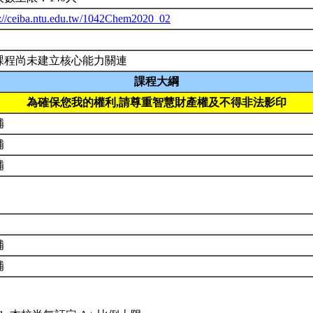
p://ceiba.ntu.edu.tw/1042Chem2020_02
課程尚未建立核心能力關連
課程大綱
為確保您我的權利,請尊重智慧財產權及不得非法影印
補
補
補
補
補