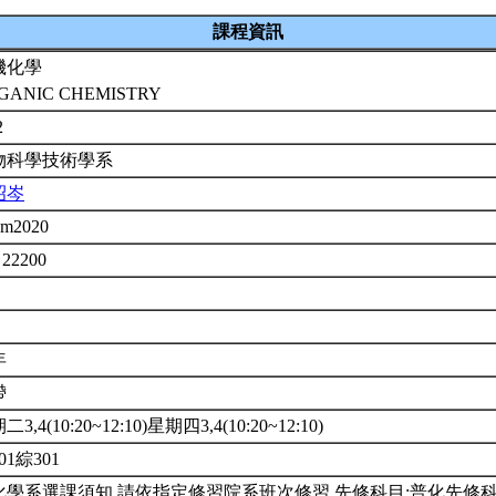
課程資訊
機化學
GANIC CHEMISTRY
2
物科學技術學系
昭岑
em2020
 22200
年
帶
3,4(10:20~12:10)星期四3,4(10:20~12:10)
01綜301
化學系選課須知,請依指定修習院系班次修習,先修科目:普化先修科