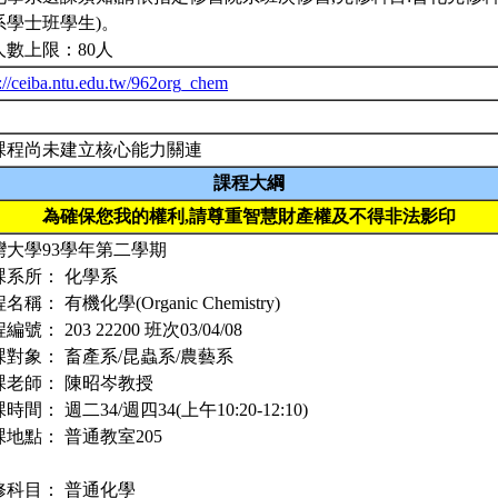
系學士班學生)。
人數上限：80人
p://ceiba.ntu.edu.tw/962org_chem
課程尚未建立核心能力關連
課程大綱
為確保您我的權利,請尊重智慧財產權及不得非法影印
灣大學93學年第二學期
課系所： 化學系
名稱： 有機化學(Organic Chemistry)
編號： 203 22200 班次03/04/08
課對象： 畜產系/昆蟲系/農藝系
課老師： 陳昭岑教授
時間： 週二34/週四34(上午10:20-12:10)
課地點： 普通教室205
修科目： 普通化學