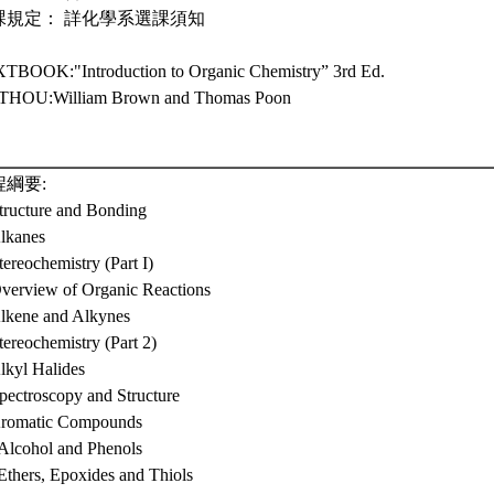
課規定： 詳化學系選課須知
TBOOK:"Introduction to Organic Chemistry” 3rd Ed.
HOU:William Brown and Thomas Poon
程綱要:
Structure and Bonding
Alkanes
tereochemistry (Part I)
Overview of Organic Reactions
Alkene and Alkynes
tereochemistry (Part 2)
lkyl Halides
Spectroscopy and Structure
Aromatic Compounds
 Alcohol and Phenols
Ethers, Epoxides and Thiols