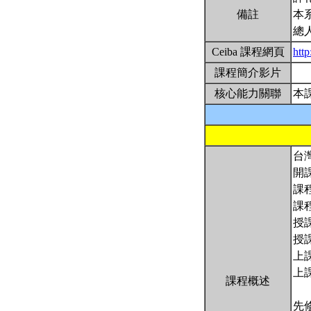
備註
本
總
Ceiba 課程網頁
htt
課程簡介影片
核心能力關聯
本
台
開
課程
課程
授
授
上課
上
課程概述
先