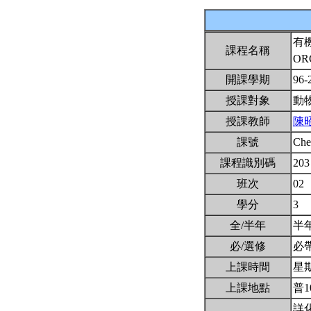
有
課程名稱
OR
開課學期
96-
授課對象
動
授課教師
陳
課號
Ch
課程識別碼
203
班次
02
學分
3
全/半年
半
必/選修
必
上課時間
星期二
上課地點
普1
詳