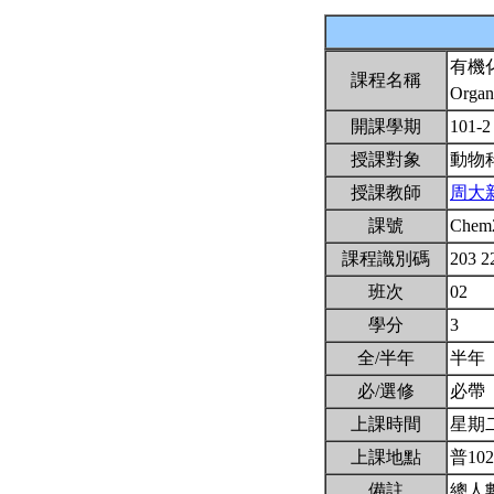
有機
課程名稱
Organ
開課學期
101-
授課對象
動物
授課教師
周大
課號
Chem
課程識別碼
203 2
班次
02
學分
3
全/半年
半年
必/選修
必帶
上課時間
星期二3
上課地點
普10
備註
總人