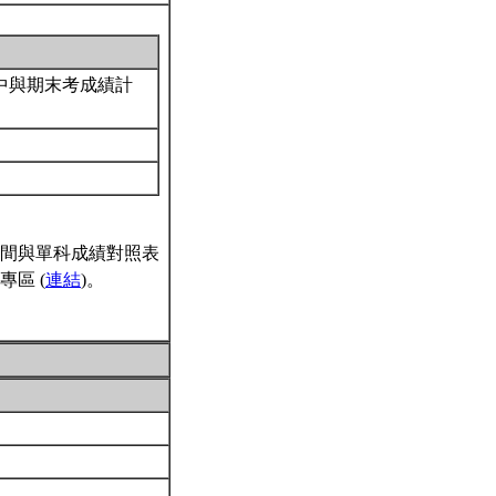
中與期末考成績計
間與單科成績對照表
區 (
連結
)。