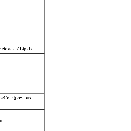
leic acids/ Lipids
s/Cole (previous
n,