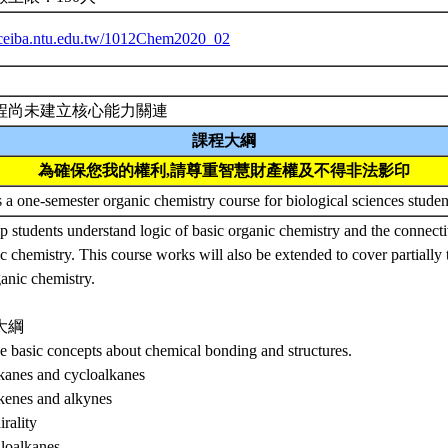
//ceiba.ntu.edu.tw/1012Chem2020_02
程尚未建立核心能力關連
課程大綱
為確保您我的權利,請尊重智慧財產權及不得非法影印
s a one-semester organic chemistry course for biological sciences stude
p students understand logic of basic organic chemistry and the connecti
c chemistry. This course works will also be extended to cover partially 
anic chemistry.
大綱
e basic concepts about chemical bonding and structures.
kanes and cycloalkanes
kenes and alkynes
irality
loalkanes