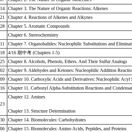
/14
Chapter 3. The Nature of Organic Reactions: Alkenes
/21
Chapter 4. Reactions of Alkenes and Alkynes
/28
Chapter 5. Aromatic Compounds
Chapter 6. Stereochemistry
/11
Chapter 7. Organohalides: Nucleophilic Substitutions and Elimina
/18
4/16 期中考 (Chapters 1-5)
/25
Chapter 8. Alcohols, Phenols, Ethers. And Their Sulfur Analogs
/02
Chapter 9. Aldehydes and Ketones: Nucleophilic Addition Reacti
/09
Chapter 10. Carboxylic Acids and Derivatives: Nucleophilic Acyl 
/16
Chapter 11. Carbonyl Alpha-Substitution Reactions and Condensa
Chapter 12. Amines
/23
Chapter 13. Structure Determination
/30
Chapter 14. Biomolecules: Carbohydrates
/06
Chapter 15. Biomolecules: Amino Acids, Peptides, and Proteins