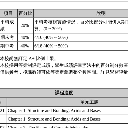
項目
百分比
說明
平時成
平時考核視實施情況，百分比部分可能併入期
20%
績
算。(0 ~ 20%)
期末考
40%
4/16 (40% ~ 50%)
期中考
40%
6/18 (40% ~ 50%)
本校尚無訂定 A+ 比例上限。
本校採用等第制評定成績，學生成績評量辦法中的百分制分數區
僅供參考，授課教師可依等第定義調整分數區間。詳見學習評量專
課程進度
期
單元主題
/21
Chapter 1. Structure and Bonding; Acids and Bases
Chapter 1. Structure and Bonding; Acids and Bases
/07
Chapter 2. The Nature of Organic Molecules