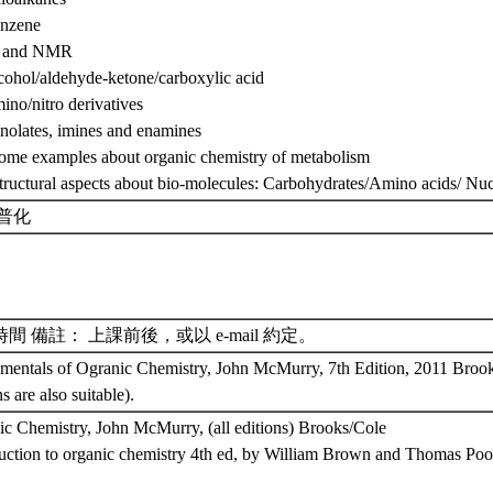
enzene
R and NMR
cohol/aldehyde-ketone/carboxylic acid
ino/nitro derivatives
nolates, imines and enamines
Some examples about organic chemistry of metabolism
tructural aspects about bio-molecules: Carbohydrates/Amino acids/ Nuc
:普化
間 備註： 上課前後，或以 e-mail 約定。
mentals of Ogranic Chemistry, John McMurry, 7th Edition, 2011 Brook
ns are also suitable).
c Chemistry, John McMurry, (all editions) Brooks/Cole
uction to organic chemistry 4th ed, by William Brown and Thomas Poo
y