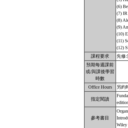
(6) B
(7) I
(8) Al
(9) Am
(10) E
(11) 
(12) S
課程要求
先修
預期每週課前
或/與課後學習
時數
Office Hours
另約時
Funda
指定閱讀
editio
Organi
參考書目
Introd
Wile