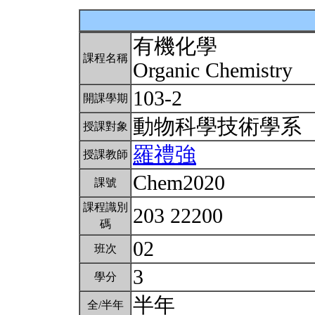
有機化學
課程名稱
Organic Chemistry
103-2
開課學期
動物科學技術學系
授課對象
羅禮強
授課教師
Chem2020
課號
課程識別
203 22200
碼
02
班次
3
學分
半年
全/半年