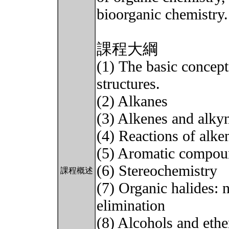
bioorganic chemistry.
課程大綱
(1) The basic concep
structures.
(2) Alkanes
(3) Alkenes and alky
(4) Reactions of alke
(5) Aromatic compou
(6) Stereochemistry
課程概述
(7) Organic halides: 
elimination
(8) Alcohols and ethe