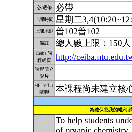
必帶
必/選修
星期二3,4(10:20~12:
上課時間
普102普102
上課地點
總人數上限：150
備註
Ceiba 課
http://ceiba.ntu.ed
程網頁
課程簡介
影片
核心能力
本課程尚未建立核
關聯
為確保您我的權利,
To help students unde
of organic chemistry,