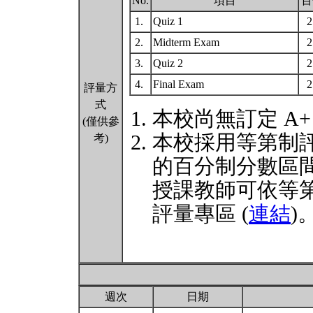
No.
項目
百
1.
Quiz 1
2.
Midterm Exam
3.
Quiz 2
4.
Final Exam
評量方
式
本校尚無訂定 A
(僅供參
本校採用等第制
考)
的百分制分數區
授課教師可依等
評量專區 (
連結
)
週次
日期