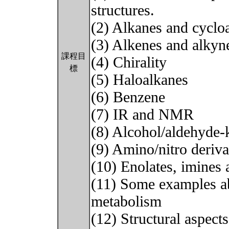
structures.
(2) Alkanes and cyclo
(3) Alkenes and alkyn
課程目
(4) Chirality
標
(5) Haloalkanes
(6) Benzene
(7) IR and NMR
(8) Alcohol/aldehyde-
(9) Amino/nitro deriva
(10) Enolates, imines
(11) Some examples ab
metabolism
(12) Structural aspect