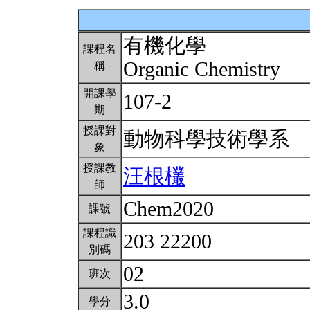
有機化學
課程名
Organic Chemistry
稱
開課學
107-2
期
授課對
動物科學技術學系
象
授課教
汪根欉
師
Chem2020
課號
課程識
203 22200
別碼
02
班次
3.0
學分