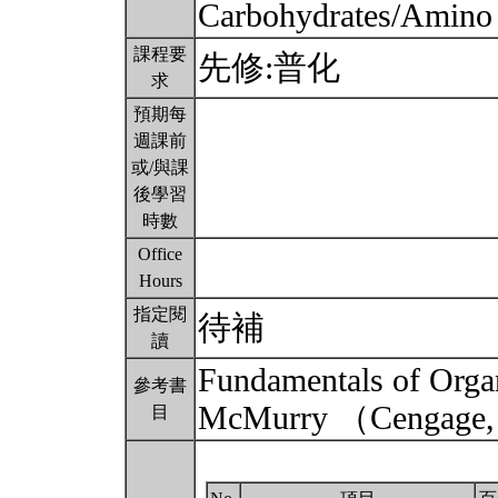
Carbohydrates/Amino a
課程要
先修:普化
求
預期每
週課前
或/與課
後學習
時數
Office
Hours
指定閱
待補
讀
Fundamentals of Orga
參考書
McMurry （Ceng
目