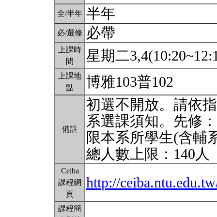
半年
全/半年
必帶
必/選修
上課時
星期二3,4(10:20~12:
間
上課地
博雅103普102
點
初選不開放。請依指
系選課須知。先修：
備註
限本系所學生(含輔
總人數上限：140人
Ceiba
http://ceiba.ntu.edu
課程網
頁
課程簡