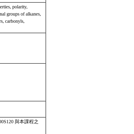
ties, polarity,
onal groups of alkanes,
rs, carbonyls,
/100S120 與本課程之