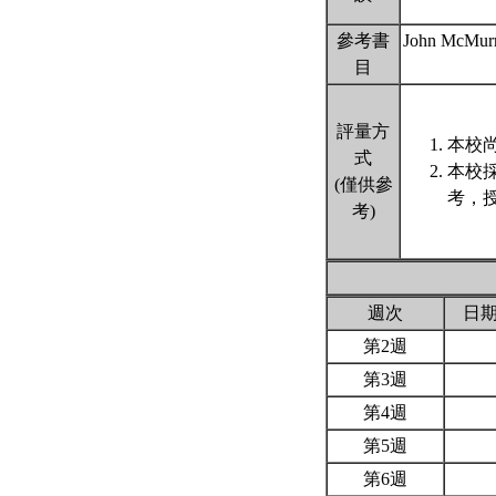
參考書
John McMurry
目
評量方
本校尚
式
本校
(僅供參
考，
考)
週次
日
第2週
第3週
第4週
第5週
第6週