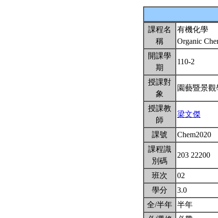
課程名
有機化學
稱
Organic Che
開課學
110-2
期
授課對
園藝暨景
象
授課教
梁文傑
師
課號
Chem2020
課程識
203 22200
別碼
班次
02
學分
3.0
全/半年
半年