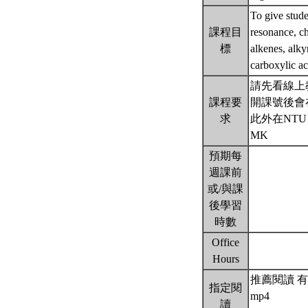
To give stude
課程目
resonance, ch
標
alkenes, alky
carboxylic ac
請先看線上
課程要
開課號後會在
求
此外在NTU
MK
預期每
週課前
或/與課
後學習
時數
Office
Hours
推薦閱讀 有機化學
指定閱
mp4
讀