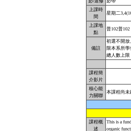
必/選修
必帶
上課時
星期二3,4(10
間
上課地
普102普102
點
初選不開放
備註
限本系所學
總人數上限：
課程簡
介影片
核心能
本課程尚未
力關聯
課程概
This is a fun
述
organic funct