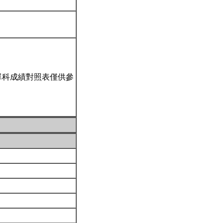
單科成績對照表僅供參
。