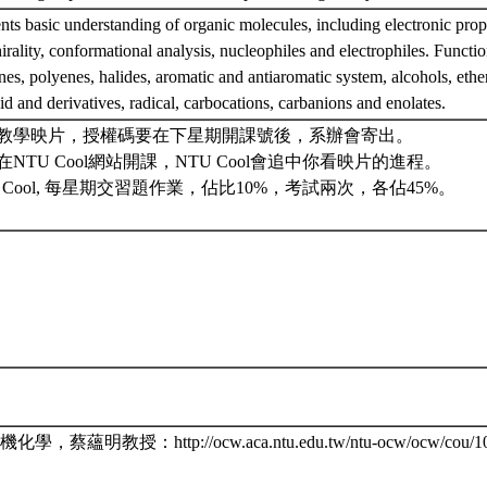
nts basic understanding of organic molecules, including electronic proper
irality, conformational analysis, nucleophiles and electrophiles. Functi
nes, polyenes, halides, aromatic and antiaromatic system, alcohols, ethe
id and derivatives, radical, carbocations, carbanions and enolates.
教學映片，授權碼要在下星期開課號後，系辦會寄出。
NTU Cool網站開課，NTU Cool會追中你看映片的進程。
 Cool, 每星期交習題作業，佔比10%，考試兩次，各佔45%。
，蔡蘊明教授：http://ocw.aca.ntu.edu.tw/ntu-ocw/ocw/cou