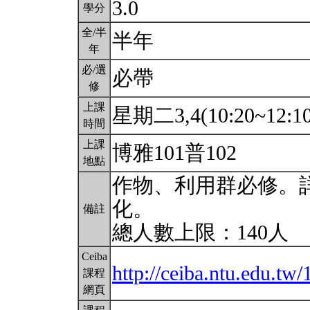
3.0
學分
全/半
半年
年
必/選
必帶
修
上課
星期二3,4(10:20~12:1
時間
上課
博雅101普102
地點
作物、利用群必修。
化。
備註
總人數上限：140人
Ceiba
http://ceiba.ntu.edu.
課程
網頁