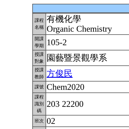
有機化學
課程
Organic Chemistry
名稱
開課
105-2
學期
授課
園藝暨景觀學系
對象
授課
方俊民
教師
Chem2020
課號
課程
203 22200
識別
碼
02
班次