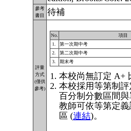
參考
待補
書目
No.
項目
1.
第一次期中考
2.
第二次期中考
3.
期末考
評量
本校尚無訂定 A+
方式
(僅供
本校採用等第制評
參考)
百分制分數區間與
教師可依等第定義
區 (
連結
)。