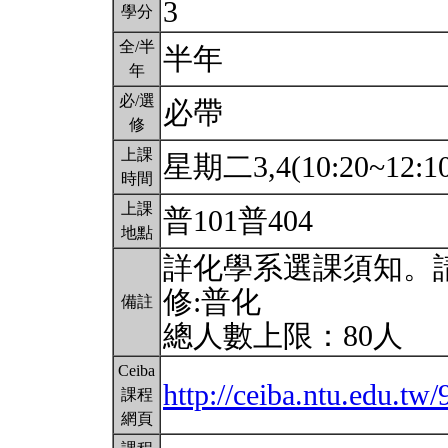
3
學分
全/半
半年
年
必/選
必帶
修
上課
星期二3,4(10:20~12:1
時間
上課
普101普404
地點
詳化學系選課須知。
修:普化
備註
總人數上限：80人
Ceiba
http://ceiba.ntu.edu.t
課程
網頁