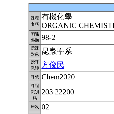
有機化學
課程
ORGANIC CHEMIS
名稱
開課
98-2
學期
授課
昆蟲學系
對象
授課
方俊民
教師
Chem2020
課號
課程
203 22200
識別
碼
02
班次