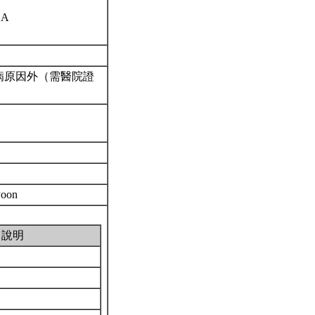
NA
病原因外（需醫院證
 Poon
說明