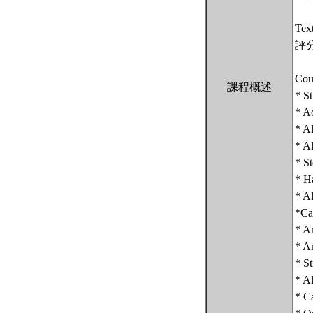
Tex
評
Cou
課程概述
* S
* A
* A
* Al
* S
* Ha
* A
*Ca
* A
* A
* S
* A
* Ca