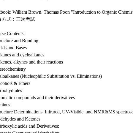
tbook: William Brown, Thomas Poon "Introduction to Organic Chemist
分方式：三次考試
rse Contents:
tructure and Bonding
cids and Bases
lkanes and cycloalkanes
kenes, alkynes and their reactions
tereochemistry
loalkanes (Nucleophilic Substitution vs. Eliminations)
lcohols & Ethers
rbohydrates
romatic compounds and their derivatives
mines
tructure Determinations: Infrared, UV-Visible, and NMR&MS spectros
ldehydes and Ketones
rboxylic acids and Derivatives: