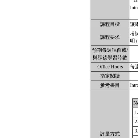
* O
Int
課程目標
讓
考
課程要求
明
預期每週課前或/
與課後學習時數
Office Hours
每週
指定閱讀
參考書目
Int
N
1
2
3
評量方式