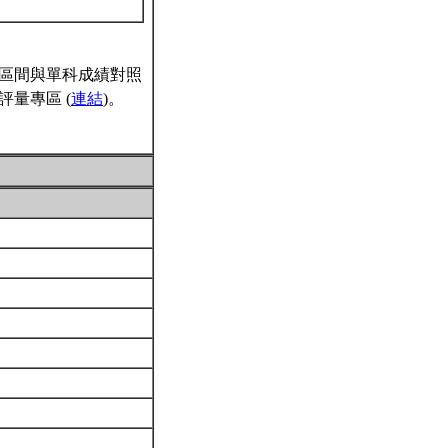
區間與單科成績對照
量專區 (
連結
)。