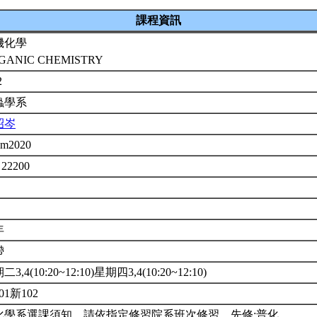
課程資訊
機化學
GANIC CHEMISTRY
2
蟲學系
昭岑
em2020
 22200
年
帶
3,4(10:20~12:10)星期四3,4(10:20~12:10)
01新102
化學系選課須知。請依指定修習院系班次修習。先修:普化