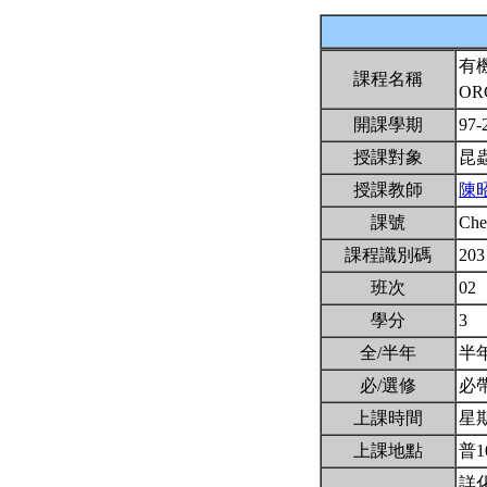
有
課程名稱
OR
開課學期
97-
授課對象
昆
授課教師
陳
課號
Ch
課程識別碼
203
班次
02
學分
3
全/半年
半
必/選修
必
上課時間
星期二
上課地點
普1
詳