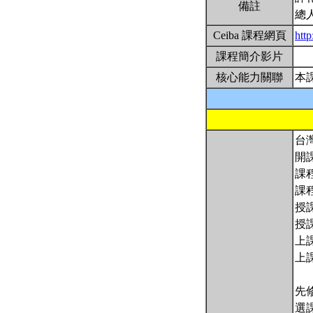
備註
總
Ceiba 課程網頁
htt
課程簡介影片
核心能力關聯
本
台
開
課程
課程
授
授
上課
上課
先
選