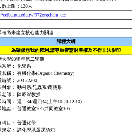
人數上限：130人
p://ceiba.ntu.edu.tw/972orgchem_ctc
課程尚未建立核心能力關連
課程大綱
為確保您我的權利,請尊重智慧財產權及不得非法影印
灣大學93學年第二學期
課系所： 化學系
名稱： 有機化學(Organic Chemistry)
編號： 203 22200
課對象： 動科系/昆蟲系/農藝系
課老師： 陳昭岑教授
時間： 週二34/週四34(上午10:20-12:10)
地點： 普通教室101/共同教室105
修科目： 普通化學
課規定： 詳化學系選課須知