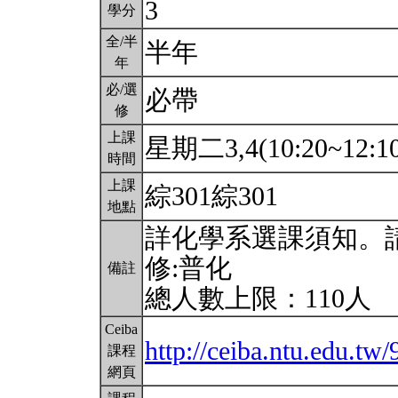
3
學分
全/半
半年
年
必/選
必帶
修
上課
星期二3,4(10:20~12:1
時間
上課
綜301綜301
地點
詳化學系選課須知。
修:普化
備註
總人數上限：110人
Ceiba
http://ceiba.ntu.edu.t
課程
網頁