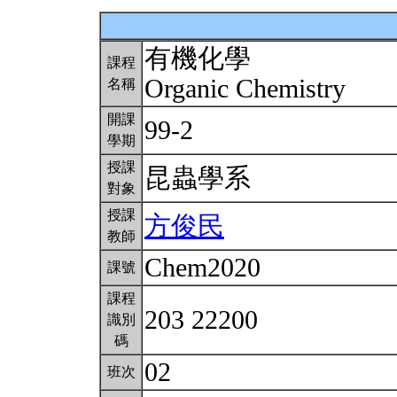
有機化學
課程
Organic Chemistry
名稱
開課
99-2
學期
授課
昆蟲學系
對象
授課
方俊民
教師
Chem2020
課號
課程
203 22200
識別
碼
02
班次