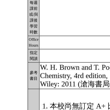
每週
課前
或/與
課後
學習
時數
Office
Hours
指定
閱讀
W. H. Brown and T. Poo
參考
Chemistry, 4rd edition,
書目
Wiley: 2011 (滄海書
本校尚無訂定 A+