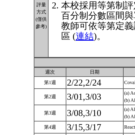
本校採用等第制評
評量
方式
百分制分數區間與
(僅供
教師可依等第定義
參考)
區 (
連結
)。
週次
日期
2/22,2/24
第1週
Coval
(a) A
3/01,3/03
第2週
(b) A
(a) A
3/08,3/10
第3週
(b) A
3/15,3/17
第4週
React