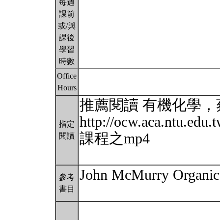
每週
課前
或/與
課後
學習
時數
Office
Hours
推薦閱讀 有機化學
http://ocw.aca.ntu.ed
指定
課程之mp4
閱讀
John McMurry Organic 
參考
書目