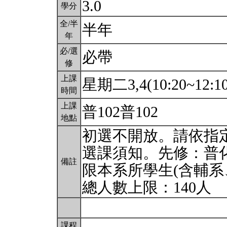
3.0
學分
全/半
半年
年
必/選
必帶
修
上課
星期二3,4(10:20~12:1
時間
上課
普102普102
地點
初選不開放。請依指
選課須知。先修：普
備註
限本系所學生(含輔系
總人數上限：140人
課程