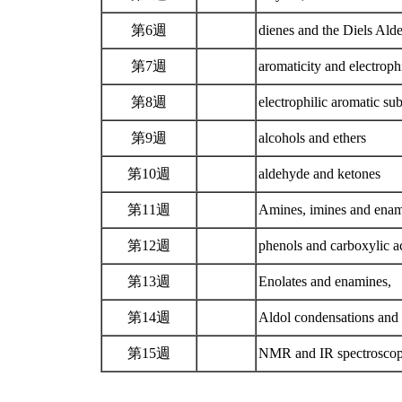
第6週
dienes and the Diels Alde
第7週
aromaticity and electroph
第8週
electrophilic aromatic sub
第9週
alcohols and ethers
第10週
aldehyde and ketones
第11週
Amines, imines and ena
第12週
phenols and carboxylic a
第13週
Enolates and enamines,
第14週
Aldol condensations and
第15週
NMR and IR spectrosco