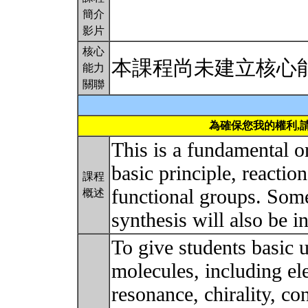
簡介
影片
核心
本課程尚未建立核心
能力
關聯
為確保您我的權利,
This is a fundamental o
basic principle, reacti
課程
functional groups. Som
概述
synthesis will also be 
To give students basic 
molecules, including ele
resonance, chirality, co