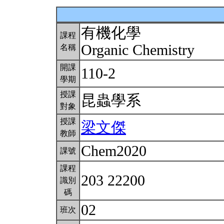
有機化學
課程
Organic Chemistry
名稱
開課
110-2
學期
授課
昆蟲學系
對象
授課
梁文傑
教師
Chem2020
課號
課程
203 22200
識別
碼
02
班次