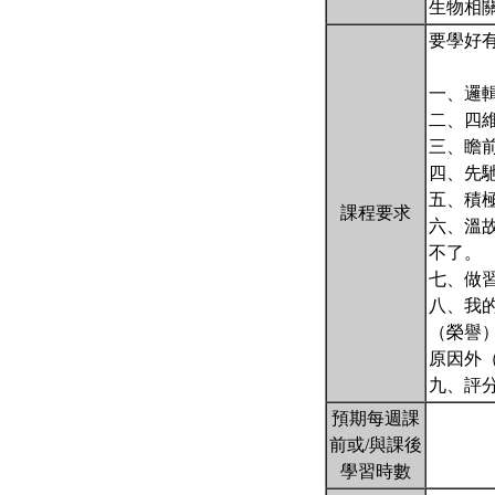
生物相
要學好
一、邏
二、四
三、瞻前顧後：
四、先馳
五、積
課程要求
六、溫
不了。
七、做
八、我
（榮譽
原因外
九、評
預期每週課
前或/與課後
學習時數