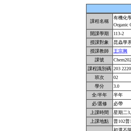
有機化
課程名稱
Organic 
開課學期
113-2
授課對象
昆蟲學
授課教師
王宗興
課號
Chem20
課程識別碼
203 222
班次
02
學分
3.0
全/半年
半年
必/選修
必帶
上課時間
星期二3,4(
上課地點
普102普
初選不