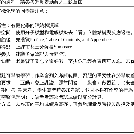
關的過程，請參考進度表涵蓋之主題章節。
有機化學的同學請注意：
輯性：有機化學的歸納和演繹
維空間：使用分子模型和電腦模擬去「看」立體結構與反應過程
先瀏覽Preface, Table of Contents, and Appendices
得點：上課前花三分鐘看Summary
極參與：建議多做筆記與發問/答。
故知新：老是背了又忘？還好啦，至少你已經有東西可以忘。若
習題可幫助學習，作業會列入考試範圍。習題的重要性在於幫助
的要求：（互動）交上課證、課堂問答，（勤奮）做習題，（安
）期中考, 期末考。學生需準時參加考試，並且不得有作弊的行
（需醫院證明），缺考者該次考試成績以零分計算。
分方式：以各項的平均成績為基礎，再參酌課堂及課後與教授及