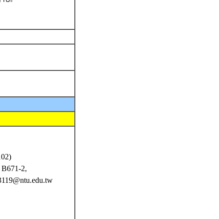
102)
B671-2,
23119@ntu.edu.tw