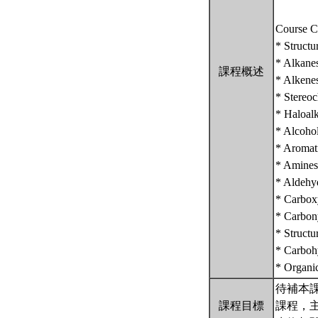
Course C
* Structu
* Alkane
課程概述
* Alkenes
* Stereoc
* Haloalk
* Alcohol
* Aromati
* Amines
* Aldehy
* Carboxy
* Carbony
* Structu
* Carbohy
* Organi
待補本
課程目標
課程，