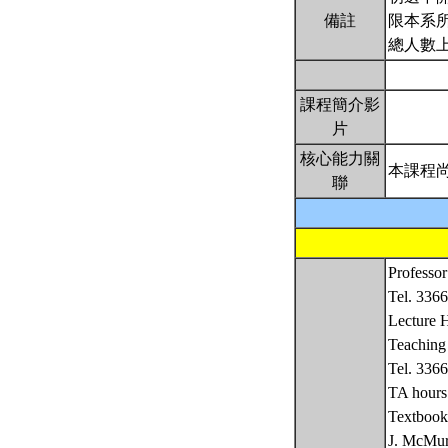
備註
限本系所
總人數上
課程簡介影
片
核心能力關
本課程
聯
Professo
Tel. 336
Lecture 
Teachin
Tel. 336
TA hou
Textbook
J. McMur