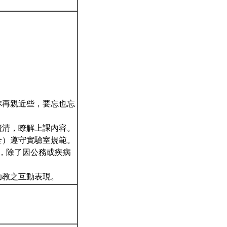
。
你再親近些，要忘也忘
釐清，瞭解上課內容。
全）遵守實驗室規範。
為，除了因公務或疾病
助教之互動表現。