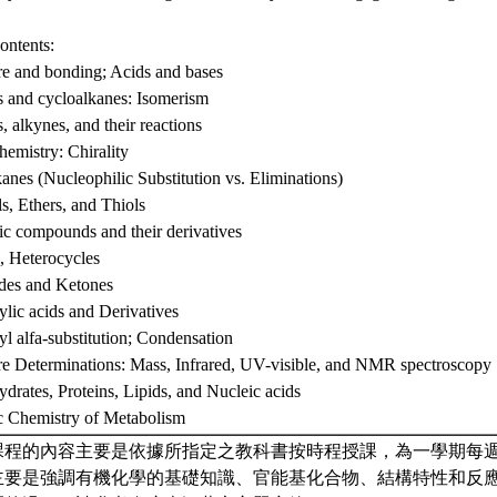
ontents:
re and bonding; Acids and bases
s and cycloalkanes: Isomerism
, alkynes, and their reactions
hemistry: Chirality
anes (Nucleophilic Substitution vs. Eliminations)
s, Ethers, and Thiols
c compounds and their derivatives
, Heterocycles
des and Ketones
lic acids and Derivatives
l alfa-substitution; Condensation
re Determinations: Mass, Infrared, UV-visible, and NMR spectroscopy
drates, Proteins, Lipids, and Nucleic acids
c Chemistry of Metabolism
課程的內容主要是依據所指定之教科書按時程授課，為一學期每
主要是強調有機化學的基礎知識、官能基化合物、結構特性和反