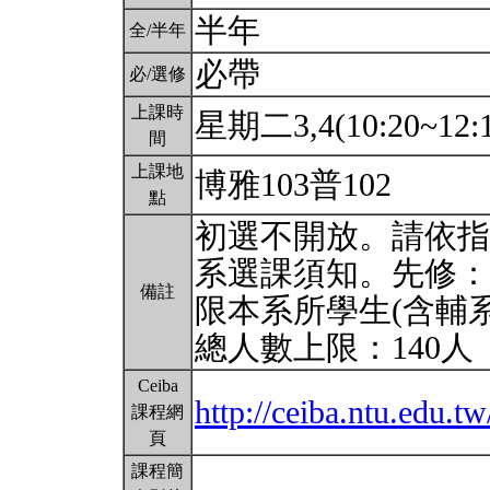
半年
全/半年
必帶
必/選修
上課時
星期二3,4(10:20~12:
間
上課地
博雅103普102
點
初選不開放。請依指
系選課須知。先修：
備註
限本系所學生(含輔
總人數上限：140人
Ceiba
http://ceiba.ntu.edu
課程網
頁
課程簡