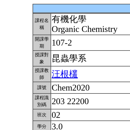
有機化學
課程名
Organic Chemistry
稱
開課學
107-2
期
授課對
昆蟲學系
象
授課教
汪根欉
師
Chem2020
課號
課程識
203 22200
別碼
02
班次
3.0
學分