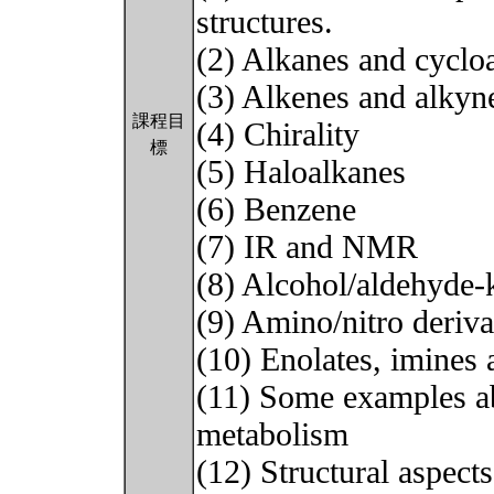
structures.
(2) Alkanes and cyclo
(3) Alkenes and alkyn
課程目
(4) Chirality
標
(5) Haloalkanes
(6) Benzene
(7) IR and NMR
(8) Alcohol/aldehyde-
(9) Amino/nitro deriva
(10) Enolates, imines
(11) Some examples ab
metabolism
(12) Structural aspect