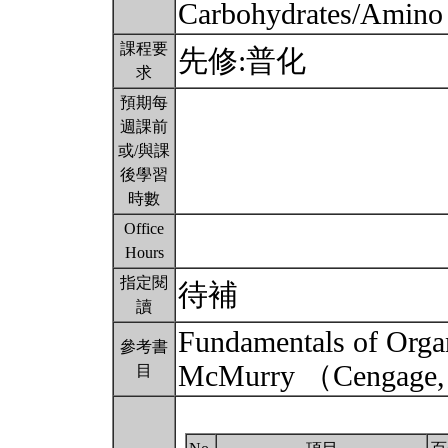
Carbohydrates/Amino a
課程要
先修:普化
求
預期每
週課前
或/與課
後學習
時數
Office
Hours
指定閱
待補
讀
Fundamentals of Orga
參考書
McMurry （Ceng
目