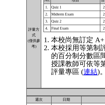
No.
項目
百
1.
Quiz 1
2.
Midterm Exam
3.
Quiz 2
4.
Final Exam
評量方
式
本校尚無訂定 A
(僅供參
本校採用等第制
考)
的百分制分數區
授課教師可依等
評量專區 (
連結
)
週次
日期