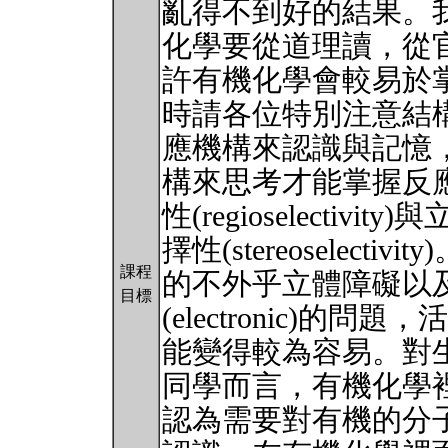
亂得不到好的結果。
化學要從道理讀，從
許有機化學會較易於
時請各位特別注意結
應機構來認識與記憶
構來思考才能掌握反應的活
性(regioselectivity
擇性(stereoselec
課程
的不外乎立體障礙以
目標
(electronic)
能變得較為容易。對
同學而言，有機化學
認為需要對有機的分