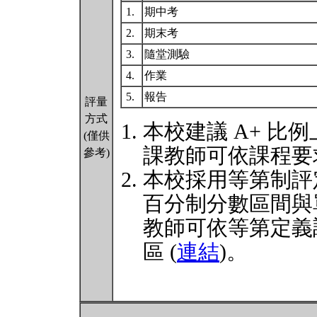
1.
期中考
2.
期末考
3.
隨堂測驗
4.
作業
5.
報告
評量
方式
本校建議 A+ 比例
(僅供
課教師可依課程要
參考)
本校採用等第制評
百分制分數區間與
教師可依等第定義
區 (
連結
)。