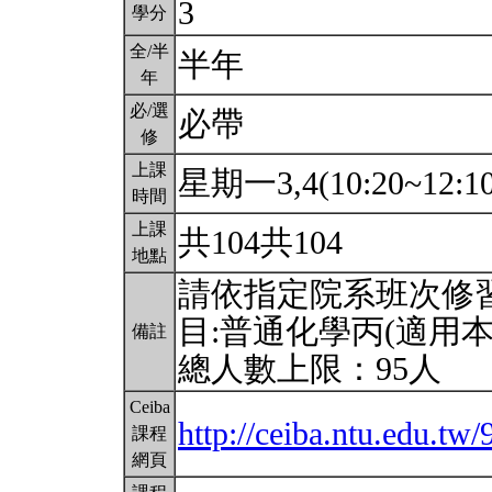
3
學分
全/半
半年
年
必/選
必帶
修
上課
星期一3,4(10:20~12:1
時間
上課
共104共104
地點
請依指定院系班次修
目:普通化學丙(適用
備註
總人數上限：95人
Ceiba
http://ceiba.ntu.edu.tw
課程
網頁