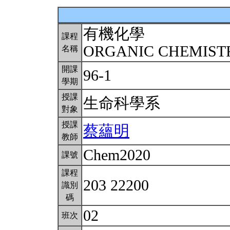
有機化學
課程
ORGANIC CHEMIS
名稱
開課
96-1
學期
授課
生命科學系
對象
授課
蔡蘊明
教師
Chem2020
課號
課程
203 22200
識別
碼
02
班次