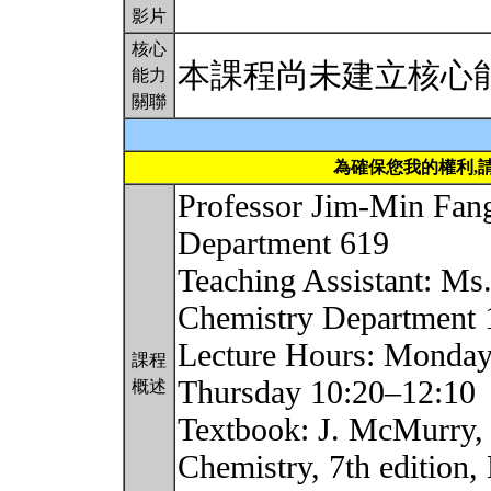
影片
核心
本課程尚未建立核心
能力
關聯
為確保您我的權利,
Professor Jim-Min Fa
Department 619
Teaching Assistant: Ms
Chemistry Department 1
Lecture Hours: Mond
課程
Thursday 10:20–12:
概述
Textbook: J. McMurry,
Chemistry, 7th editi