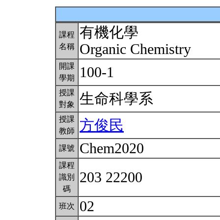
有機化學
課程
Organic Chemistry
名稱
開課
100-1
學期
授課
生命科學系
對象
授課
方俊民
教師
Chem2020
課號
課程
203 22200
識別
碼
02
班次