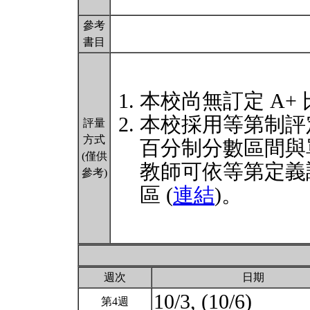
參考
書目
本校尚無訂定 A+
本校採用等第制評
評量
方式
百分制分數區間與
(僅供
教師可依等第定義
參考)
區 (
連結
)。
週次
日期
10/3, (10/6)
第4週