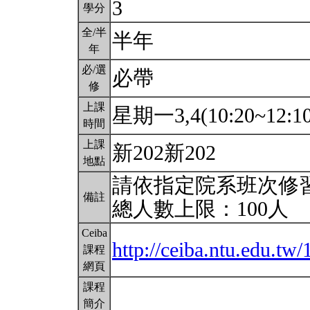
3
學分
全/半
半年
年
必/選
必帶
修
上課
星期一3,4(10:20~12:1
時間
上課
新202新202
地點
請依指定院系班次修
備註
總人數上限：100人
Ceiba
http://ceiba.ntu.edu.
課程
網頁
課程
簡介