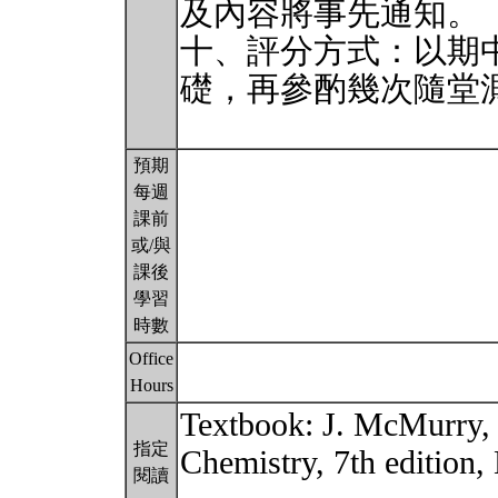
及內容將事先通知。
十、評分方式：以期
礎，再參酌幾次隨堂
預期
每週
課前
或/與
課後
學習
時數
Office
Hours
Textbook: J. McMurry,
指定
Chemistry, 7th editi
閱讀