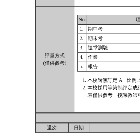
No.
1.
期中考
2.
期末考
3.
隨堂測驗
評量方式
4.
作業
(僅供參考)
5.
報告
本校尚無訂定 A+ 比例
本校採用等第制評定成
表僅供參考，授課教師
週次
日期