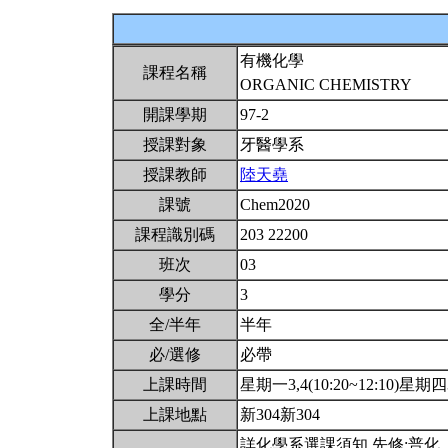
有機化學
課程名稱
ORGANIC CHEMISTRY
開課學期
97-2
授課對象
牙醫學系
授課教師
陸天堯
課號
Chem2020
課程識別碼
203 22200
班次
03
學分
3
全/半年
半年
必/選修
必帶
上課時間
星期一3,4(10:20~12:10)星期四3,
上課地點
新304新304
詳化學系選課須知,先修:普化