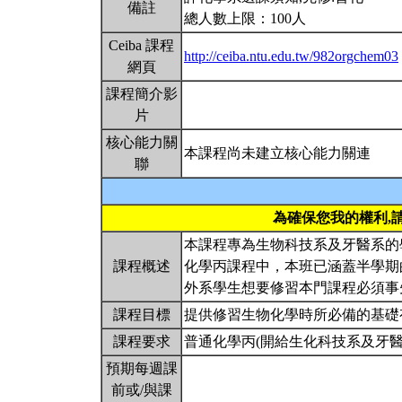
備註
總人數上限：100人
Ceiba 課程
http://ceiba.ntu.edu.tw/982orgchem03
網頁
課程簡介影
片
核心能力關
本課程尚未建立核心能力關連
聯
為確保您我的權利,
本課程專為生物科技系及牙醫系的
課程概述
化學丙課程中，本班已涵蓋半學期
外系學生想要修習本門課程必須事
課程目標
提供修習生物化學時所必備的基礎
課程要求
普通化學丙(開給生化科技系及牙醫
預期每週課
前或/與課