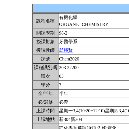
有機化學
課程名稱
ORGANIC CHEMISTRY
開課學期
98-2
授課對象
牙醫學系
授課教師
邱勝賢
課號
Chem2020
課程識別碼
203 22200
班次
03
學分
3
全/半年
半年
必/選修
必帶
上課時間
星期一3,4(10:20~12:10)星期四3,4(10
上課地點
新304新304
詳化學系選課須知,先修:普化