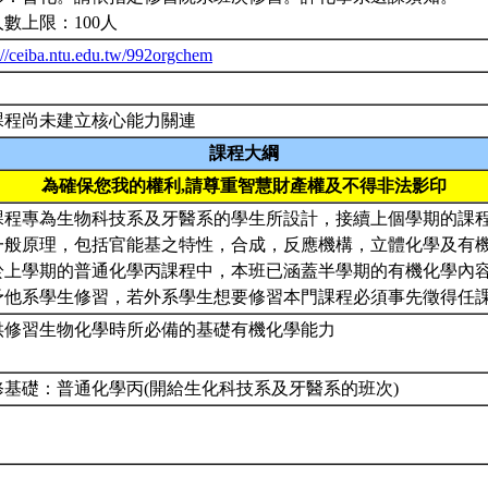
數上限：100人
://ceiba.ntu.edu.tw/992orgchem
課程尚未建立核心能力關連
課程大綱
為確保您我的權利,請尊重智慧財產權及不得非法影印
課程專為生物科技系及牙醫系的學生所設計，接續上個學期的課
一般原理，包括官能基之特性，合成，反應機構，立體化學及有
於上學期的普通化學丙課程中，本班已涵蓋半學期的有機化學內
予他系學生修習，若外系學生想要修習本門課程必須事先徵得任
供修習生物化學時所必備的基礎有機化學能力
修基礎：普通化學丙(開給生化科技系及牙醫系的班次)