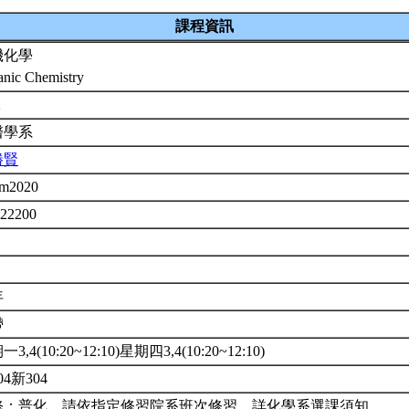
課程資訊
機化學
anic Chemistry
2
醫學系
勝賢
m2020
 22200
年
帶
3,4(10:20~12:10)星期四3,4(10:20~12:10)
04新304
修：普化。請依指定修習院系班次修習。詳化學系選課須知。