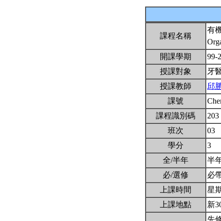
有
課程名稱
Org
開課學期
99-
授課對象
牙
授課教師
邱
課號
Che
課程識別碼
203
班次
03
學分
3
全/半年
半
必/選修
必
上課時間
星期一
上課地點
新3
先