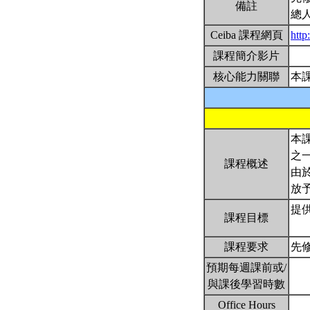
備註
總人
Ceiba 課程網頁
http
課程簡介影片
核心能力關聯
本
本
之
課程概述
由
放
提
課程目標
課程要求
先
預期每週課前或/
與課後學習時數
Office Hours