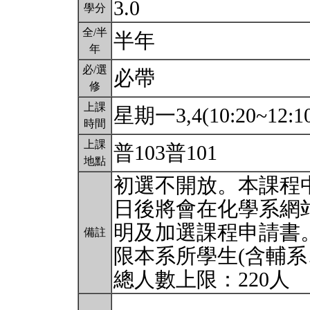
3.0
學分
全/半
半年
年
必/選
必帶
修
上課
星期一3,4(10:20~12:1
時間
上課
普103普101
地點
初選不開放。本課程中
日後將會在化學系網
明及加選課程申請書
備註
限本系所學生(含輔系
總人數上限：220人