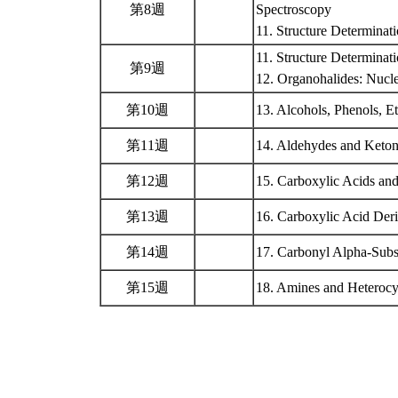
第8週
Spectroscopy
11. Structure Determina
11. Structure Determina
第9週
12. Organohalides: Nucle
第10週
13. Alcohols, Phenols, E
第11週
14. Aldehydes and Keton
第12週
15. Carboxylic Acids and
第13週
16. Carboxylic Acid Deri
第14週
17. Carbonyl Alpha-Subs
第15週
18. Amines and Heteroc