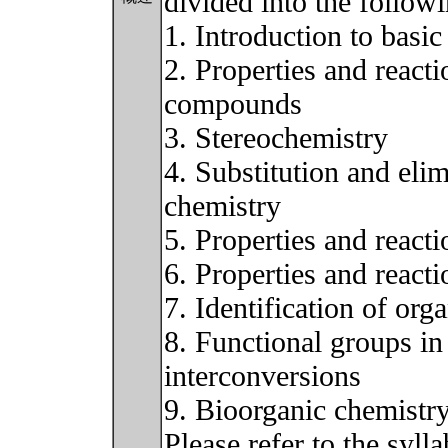
divided into the followi
1. Introduction to basi
2. Properties and react
compounds
3. Stereochemistry
4. Substitution and elim
chemistry
5. Properties and react
6. Properties and reac
7. Identification of or
8. Functional groups i
interconversions
9. Bioorganic chemistr
Please refer to the syll