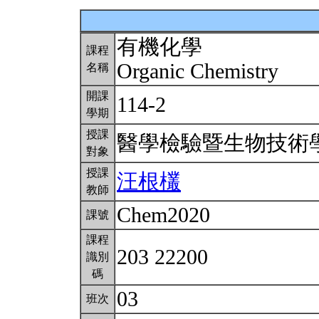
有機化學
課程
Organic Chemistry
名稱
開課
114-2
學期
授課
醫學檢驗暨生物技術
對象
授課
汪根欉
教師
Chem2020
課號
課程
203 22200
識別
碼
03
班次