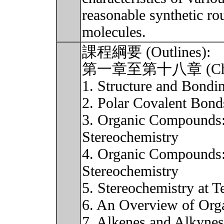
reasonable synthetic rou
molecules.
課程綱要 (Outlines):
第一章至第十八章 (Chapt
1. Structure and Bondi
2. Polar Covalent Bond
3. Organic Compounds:
Stereochemistry
4. Organic Compounds:
Stereochemistry
5. Stereochemistry at T
6. An Overview of Org
7. Alkenes and Alkynes