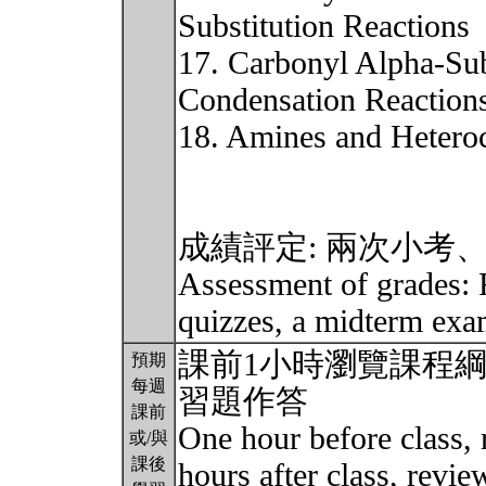
Substitution Reactions
17. Carbonyl Alpha-Sub
Condensation Reaction
18. Amines and Hetero
成績評定: 兩次小考
Assessment of grades: F
quizzes, a midterm exa
課前1小時瀏覽課程綱要
預期
每週
習題作答
課前
One hour before class, 
或/與
課後
hours after class, revi