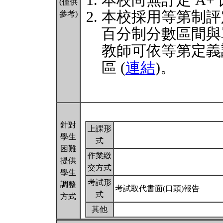
本校尚無訂定 A+
(僅供
本校採用等第制評
參考)
百分制分數區間與
教師可依等第定義
區 (
連結
)。
針對
上課形
學生
式
困難
作業繳
提供
交方式
學生
考試形
調整
考試取代書面(口頭)報告
式
方式
其他