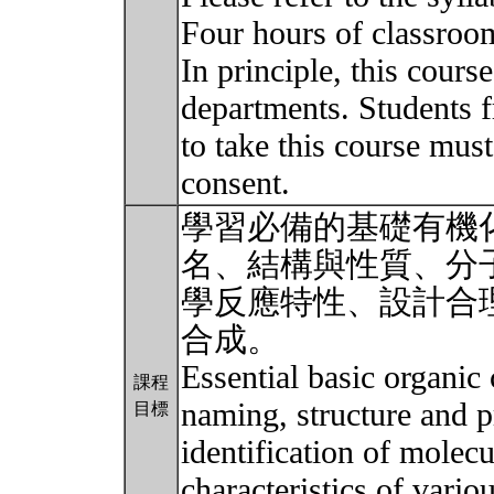
Four hours of classroom
In principle, this cours
departments. Students 
to take this course must
consent.
學習必備的基礎有機
名、結構與性質、分
學反應特性、設計合
合成。
Essential basic organic 
課程
naming, structure and p
目標
identification of molecu
characteristics of vari