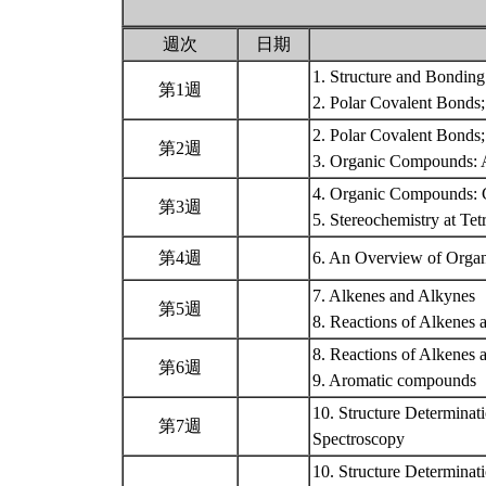
週次
日期
1. Structure and Bonding
第1週
2. Polar Covalent Bonds
2. Polar Covalent Bonds
第2週
3. Organic Compounds: A
4. Organic Compounds: C
第3週
5. Stereochemistry at Te
第4週
6. An Overview of Orga
7. Alkenes and Alkynes
第5週
8. Reactions of Alkenes
8. Reactions of Alkenes 
第6週
9. Aromatic compounds
10. Structure Determinat
第7週
Spectroscopy
10. Structure Determinat