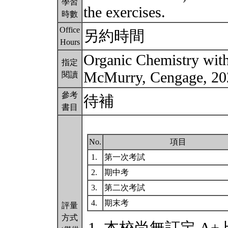
學習
the exercises.
時數
Office
另約時間
Hours
Organic Chemistry with
指定
McMurry, Cengage, 2
閱讀
參考
待補
書目
No.
項目
1.
第一次考試
2.
期中考
3.
第二次考試
4.
期末考
評量
方式