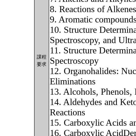
8. Reactions of Alkene
9. Aromatic compound
10. Structure Determin
Spectroscopy, and Ultr
11. Structure Determin
課程
Spectroscopy
要求
12. Organohalides: Nucl
Eliminations
13. Alcohols, Phenols, 
14. Aldehydes and Keto
Reactions
15. Carboxylic Acids an
16. Carboxylic AcidDer