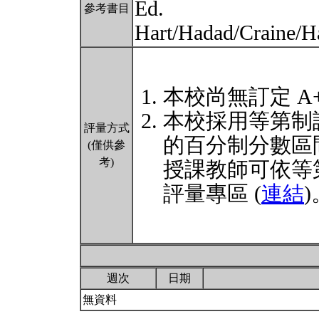
Ed.
參考書目
Hart/Hadad/Craine/H
本校尚無訂定 A
本校採用等第制
評量方式
的百分制分數區
(僅供參
考)
授課教師可依等
評量專區 (
連結
)
週次
日期
無資料