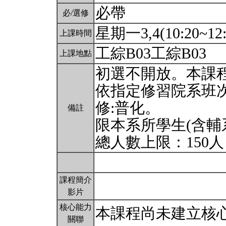
必帶
必/選修
星期一3,4(10:20~12:
上課時間
工綜B03工綜B03
上課地點
初選不開放。本課
依指定修習院系班
修:普化。
備註
限本系所學生(含輔
總人數上限：150
課程簡介
影片
核心能力
本課程尚未建立核
關聯