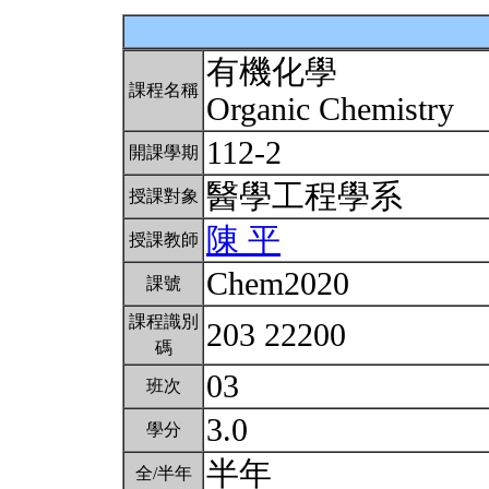
有機化學
課程名稱
Organic Chemistry
112-2
開課學期
醫學工程學系
授課對象
陳 平
授課教師
Chem2020
課號
課程識別
203 22200
碼
03
班次
3.0
學分
半年
全/半年