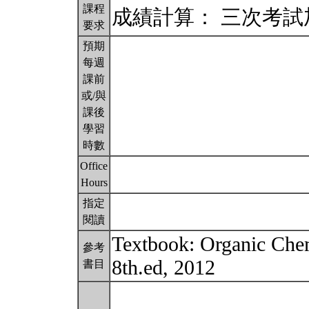
課程
成績計算： 三次考
要求
預期
每週
課前
或/與
課後
學習
時數
Office
Hours
指定
閱讀
Textbook: Organic Che
參考
8th.ed, 2012
書目