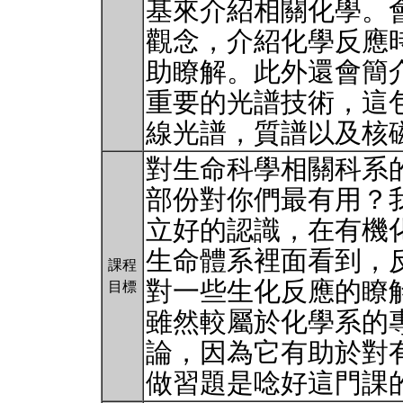
基來介紹相關化學。
觀念，介紹化學反應
助瞭解。此外還會簡
重要的光譜技術，這
線光譜，質譜以及核
對生命科學相關科系
部份對你們最有用？
立好的認識，在有機
生命體系裡面看到，
課程
對一些生化反應的瞭
目標
雖然較屬於化學系的
論，因為它有助於對
做習題是唸好這門課