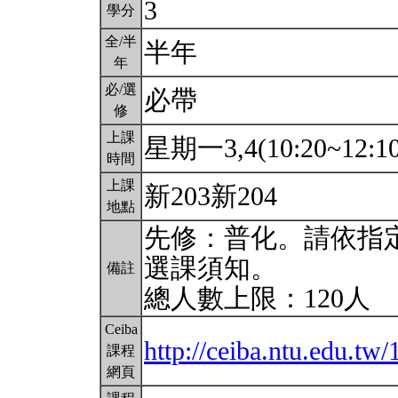
3
學分
全/半
半年
年
必/選
必帶
修
上課
星期一3,4(10:20~12:1
時間
上課
新203新204
地點
先修：普化。請依指
選課須知。
備註
總人數上限：120人
Ceiba
http://ceiba.ntu.edu.tw
課程
網頁