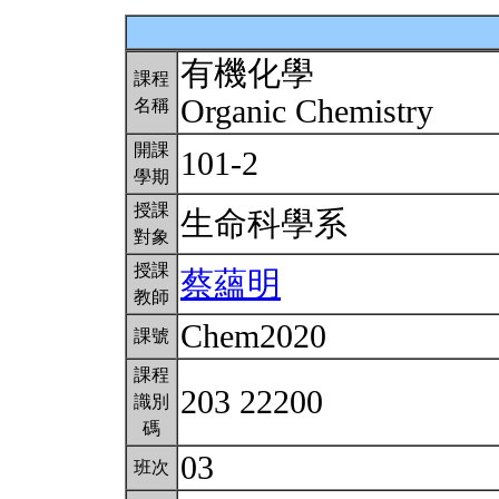
有機化學
課程
Organic Chemistry
名稱
開課
101-2
學期
授課
生命科學系
對象
授課
蔡蘊明
教師
Chem2020
課號
課程
203 22200
識別
碼
03
班次