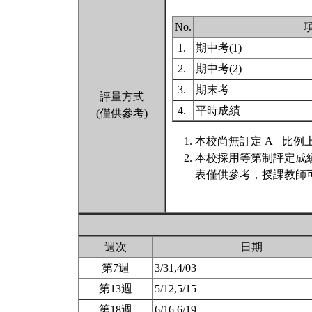
No.
1.
期中考(1)
2.
期中考(2)
3.
期末考
評量方式
4.
平時成績
(僅供參考)
本校尚無訂定 A+ 比例
本校採用等第制評定成
表僅供參考，授課教師
週次
日期
第7週
3/31,4/03
第13週
5/12,5/15
第18週
6/16,6/19