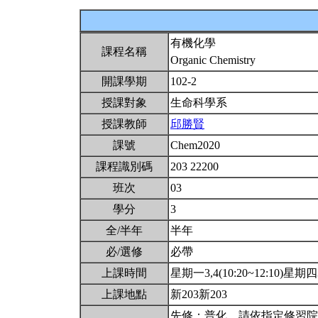
有機化學
課程名稱
Organic Chemistry
開課學期
102-2
授課對象
生命科學系
授課教師
邱勝賢
課號
Chem2020
課程識別碼
203 22200
班次
03
學分
3
全/半年
半年
必/選修
必帶
上課時間
星期一3,4(10:20~12:10)星期四3,
上課地點
新203新203
先修：普化。請依指定修習院