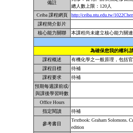
備註
總人數上限：120人
Ceiba 課程網頁
http://ceiba.ntu.edu.tw/1022Ch
課程簡介影片
核心能力關聯
本課程尚未建立核心能力關連
為確保您我的權利,
課程概述
有機化學之一般原理，包括
課程目標
待補
課程要求
待補
預期每週課前或/
與課後學習時數
Office Hours
指定閱讀
待補
Textbook: Graham Solomons. Cra
參考書目
edition