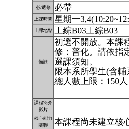
必帶
必/選修
星期一3,4(10:20~12:
上課時間
工綜B03工綜B03
上課地點
初選不開放。本課
修：普化。請依指
選課須知。
備註
限本系所學生(含輔
總人數上限：150
課程簡介
影片
核心能力
本課程尚未建立核
關聯