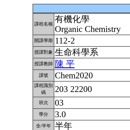
有機化學
課程名稱
Organic Chemistry
112-2
開課學期
生命科學系
授課對象
陳 平
授課教師
Chem2020
課號
課程識別
203 22200
碼
03
班次
3.0
學分
半年
全/半年