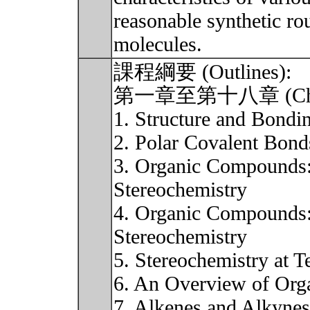
reasonable synthetic rou
molecules.
課程綱要 (Outlines):
第一章至第十八章 (Chapt
1. Structure and Bondi
2. Polar Covalent Bond
3. Organic Compounds:
Stereochemistry
4. Organic Compounds:
Stereochemistry
5. Stereochemistry at T
6. An Overview of Org
7. Alkenes and Alkynes