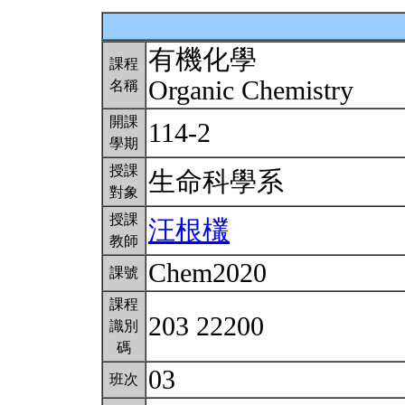
有機化學
課程
Organic Chemistry
名稱
開課
114-2
學期
授課
生命科學系
對象
授課
汪根欉
教師
Chem2020
課號
課程
203 22200
識別
碼
03
班次