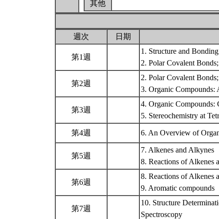
其他
週次
日期
1. Structure and Bonding
第1週
2. Polar Covalent Bonds
2. Polar Covalent Bonds
第2週
3. Organic Compounds: A
4. Organic Compounds: C
第3週
5. Stereochemistry at Te
第4週
6. An Overview of Orga
7. Alkenes and Alkynes
第5週
8. Reactions of Alkenes
8. Reactions of Alkenes 
第6週
9. Aromatic compounds
10. Structure Determinat
第7週
Spectroscopy