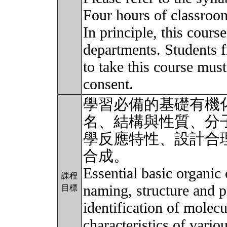
Four hours of classroom
In principle, this cours
departments. Students 
to take this course must
consent.
學習必備的基礎有機
名、結構與性質、分
學反應特性、設計合
合成。
Essential basic organic 
課程
naming, structure and p
目標
identification of molecu
characteristics of vari