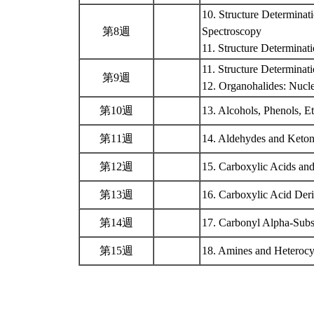
10. Structure Determinat
第8週
Spectroscopy
11. Structure Determina
11. Structure Determina
第9週
12. Organohalides: Nucle
第10週
13. Alcohols, Phenols, E
第11週
14. Aldehydes and Keton
第12週
15. Carboxylic Acids and
第13週
16. Carboxylic Acid Deri
第14週
17. Carbonyl Alpha-Subs
第15週
18. Amines and Heteroc