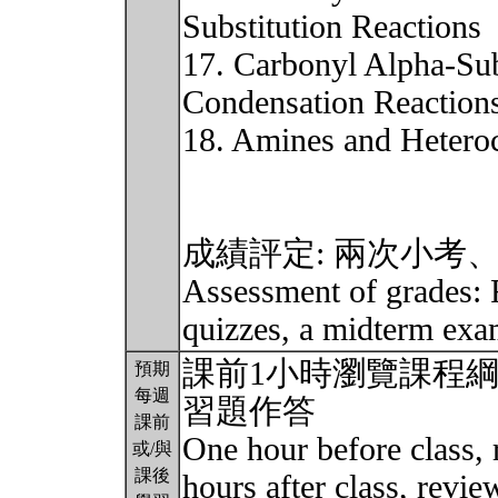
Substitution Reactions
17. Carbonyl Alpha-Sub
Condensation Reaction
18. Amines and Hetero
成績評定: 兩次小考
Assessment of grades: F
quizzes, a midterm exa
課前1小時瀏覽課程綱要
預期
每週
習題作答
課前
One hour before class, 
或/與
課後
hours after class, revi