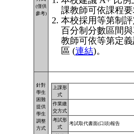
本校建議 A+ 比
(僅供
課教師可依課程要
參考)
本校採用等第制評
百分制分數區間與
教師可依等第定義
區 (
連結
)。
針對
上課形
學生
式
困難
作業繳
提供
交方式
學生
考試形
調整
考試取代書面(口頭)報告
式
方式