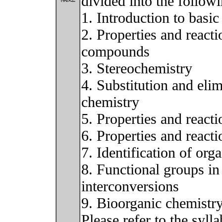
divided into the followi
1. Introduction to basi
2. Properties and react
compounds
3. Stereochemistry
4. Substitution and elim
chemistry
5. Properties and react
6. Properties and reac
7. Identification of or
8. Functional groups i
interconversions
9. Bioorganic chemistr
Please refer to the syll