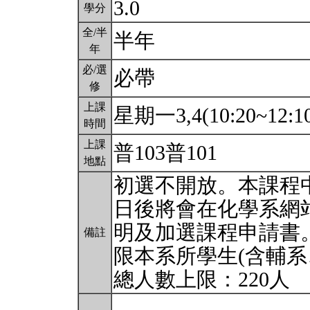
3.0
學分
全/半
半年
年
必/選
必帶
修
上課
星期一3,4(10:20~12:1
時間
上課
普103普101
地點
初選不開放。本課程中
日後將會在化學系網
明及加選課程申請書
備註
限本系所學生(含輔系
總人數上限：220人