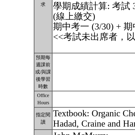
學期成績計算: 考試 30%
求
(線上繳交)
期中考一 (3/30) + 期中
<<考試未出席者，
預期每
週課前
或/與課
後學習
時數
Office
Hours
Textbook: Organic Chem
指定閱
Hadad, Craine and Ha
讀