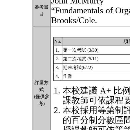
John McMurry
參考書
“Fundamentals of Org
目
Brooks/Cole.
No.
項
1.
第一次考試 (3/30)
2.
第二次考試 (5/11)
3.
期末考試(6/22)
4.
作業
評量方
本校建議 A+ 比
式
(僅供參
課教師可依課程
考)
本校採用等第制
的百分制分數區