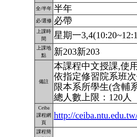
半年
全/半年
必帶
必/選修
上課時
星期一3,4(10:20~12:1
間
上課地
新203新203
點
本課程中文授課,使
依指定修習院系班次
備註
限本系所學生(含輔
總人數上限：120人
Ceiba
http://ceiba.ntu.edu
課程網
頁
課程簡