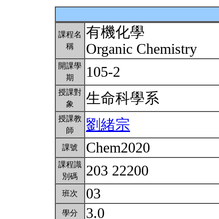
有機化學
課程名
Organic Chemistry
稱
開課學
105-2
期
授課對
生命科學系
象
授課教
劉緒宗
師
Chem2020
課號
課程識
203 22200
別碼
03
班次
3.0
學分