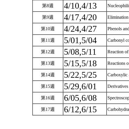
4/10,4/13
第8週
Nucleophili
4/17,4/20
第9週
Eliminatio
4/24,4/27
第10週
Phenols and
5/01,5/04
第11週
Carbonyl c
5/08,5/11
第12週
Reaction o
5/15,5/18
第13週
Reactions 
5/22,5/25
第14週
Carboxylic 
5/29,6/01
第15週
Derivatives
6/05,6/08
第16週
Spectroscop
6/12,6/15
第17週
Carbohydrat