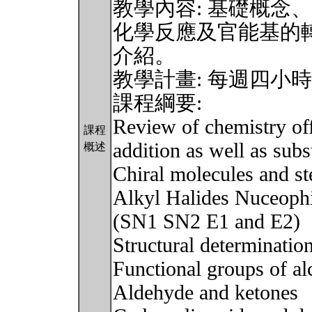
教學內容: 基礎概念
化學反應及官能基的
介紹。
教學計畫: 每週四小
課程綱要:
Review of chemistry off
課程
addition as well as subs
概述
Chiral molecules and s
Alkyl Halides Nuceophil
(SN1 SN2 E1 and E2)
Structural determinatio
Functional groups of al
Aldehyde and ketones