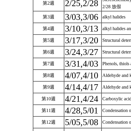
2/25,2/28
第2週
2/28 放假
3/03,3/06
第3週
alkyl halides
3/10,3/13
第4週
alkyl halides a
3/17,3/20
第5週
Structural det
3/24,3/27
第6週
Structural dete
3/31,4/03
第7週
Phenols, thiols
4/07,4/10
第8週
Aldehyde and 
4/14,4/17
第9週
Aldehyde and 
4/21,4/24
第10週
Carboxylic acid
4/28,5/01
第11週
Condensation 
5/05,5/08
第12週
Condensation 