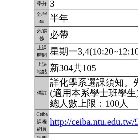
3
學分
全/半
半年
年
必/選
必帶
修
上課
星期一3,4(10:20~12:1
時間
上課
新304共105
地點
詳化學系選課須知。先
(適用本系學士班學生
備註
總人數上限：100人
Ceiba
http://ceiba.ntu.edu.tw
課程
網頁