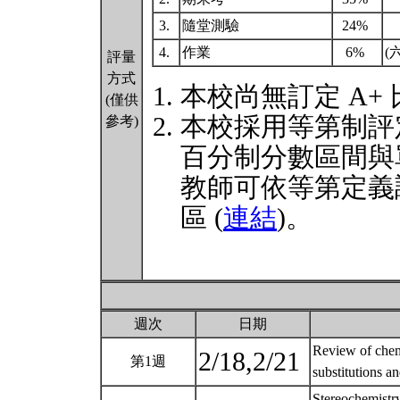
3.
隨堂測驗
24%
4.
作業
6%
(
評量
方式
本校尚無訂定 A+
(僅供
本校採用等第制評
參考)
百分制分數區間與
教師可依等第定義
區 (
連結
)。
週次
日期
Review of chemi
2/18,2/21
第1週
substitutions a
Stereochemistry