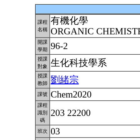
有機化學
課程
ORGANIC CHEMIS
名稱
開課
96-2
學期
授課
生化科技學系
對象
授課
劉緒宗
教師
Chem2020
課號
課程
203 22200
識別
碼
03
班次