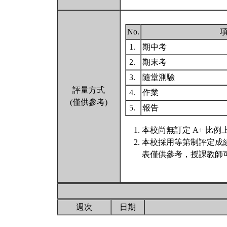
No.
1.
期中考
2.
期末考
3.
隨堂測驗
評量方式
4.
作業
(僅供參考)
5.
報告
本校尚無訂定 A+ 比例
本校採用等第制評定成
表僅供參考，授課教師
週次
日期