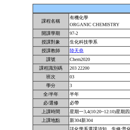
有機化學
課程名稱
ORGANIC CHEMISTRY
開課學期
97-2
授課對象
生化科技學系
授課教師
陸天堯
課號
Chem2020
課程識別碼
203 22200
班次
03
學分
3
全/半年
半年
必/選修
必帶
上課時間
星期一3,4(10:20~12:10)星期四3,
上課地點
新304新304
詳化學系選課須知。先修:普