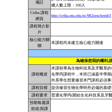
備註
總人數上限：100人
Ceiba 課程
http://ceiba.ntu.edu.tw/982orgchem03
網頁
課程簡介影
片
核心能力關
本課程尚未建立核心能力關連
聯
為確保您我的權利,
本課程專為生物科技系及牙醫系的
課程概述
化學丙課程中，本班已涵蓋半學期
外系學生想要修習本門課程必須事
課程目標
提供修習生物化學時所必備的基礎
課程要求
普通化學丙(開給生化科技系及牙醫
預期每週課
前或/與課