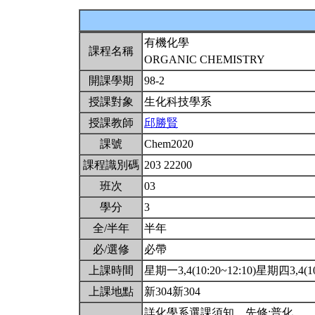
有機化學
課程名稱
ORGANIC CHEMISTRY
開課學期
98-2
授課對象
生化科技學系
授課教師
邱勝賢
課號
Chem2020
課程識別碼
203 22200
班次
03
學分
3
全/半年
半年
必/選修
必帶
上課時間
星期一3,4(10:20~12:10)星期四3,4(10
上課地點
新304新304
詳化學系選課須知。先修:普化