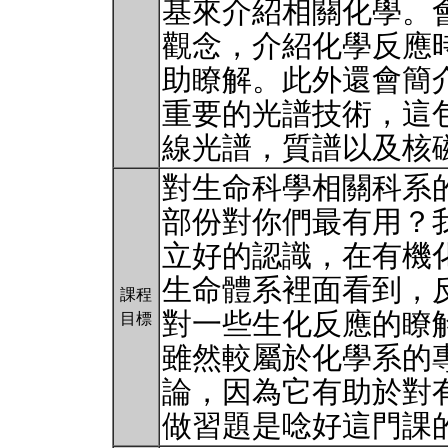
基來介紹相關化學。
觀念，介紹化學反應
助瞭解。此外還會簡
重要的光譜技術，這
線光譜，質譜以及核
對生命科學相關科系
部份對你們最有用？
立好的認識，在有機
生命體系裡面看到，
課程
對一些生化反應的瞭
目標
雖然較屬於化學系的
論，因為它有助於對
做習題是唸好這門課