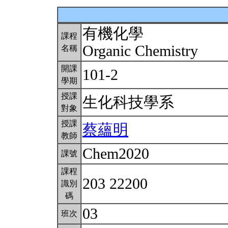
有機化學
課程
Organic Chemistry
名稱
開課
101-2
學期
授課
生化科技學系
對象
授課
蔡蘊明
教師
Chem2020
課號
課程
203 22200
識別
碼
03
班次