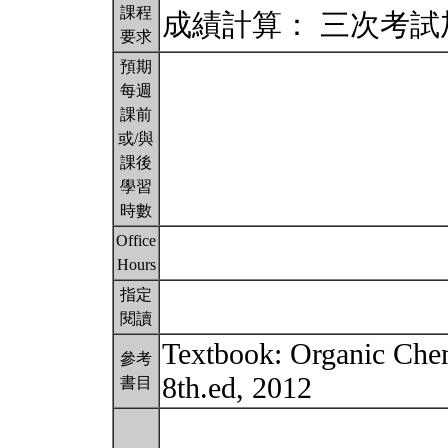
課程
成績計算： 三次考
要求
預期
每週
課前
或/與
課後
學習
時數
Office
Hours
指定
閱讀
Textbook: Organic Che
參考
8th.ed, 2012
書目