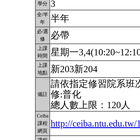
3
學分
全/半
半年
年
必/選
必帶
修
上課
星期一3,4(10:20~12:1
時間
上課
新203新204
地點
請依指定修習院系班
修:普化
備註
總人數上限：120人
Ceiba
http://ceiba.ntu.edu.tw
課程
網頁