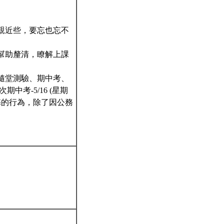
親近些，要忘也忘不
幫助釐清，瞭解上課
隨堂測驗、期中考、
期中考-5/16 (星期
有作弊的行為，除了因公務
。