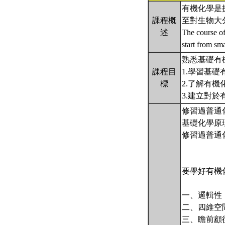
有機化學是
課程概
至對生物大
述
The course of
start from sm
熟悉基礎有
課程目
1.學習基
標
2.了解有
3.建立對
修習過普通
基礎化學原
修習過普通
要學好有機
一、邏輯性
二、四維空
三、瞻前顧後：先溜覽