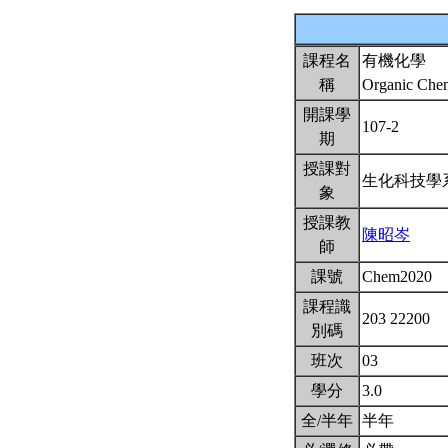
課程名
有機化學
稱
Organic Che
開課學
107-2
期
授課對
生化科技
象
授課教
陳昭岑
師
課號
Chem2020
課程識
203 22200
別碼
班次
03
學分
3.0
全/半年
半年