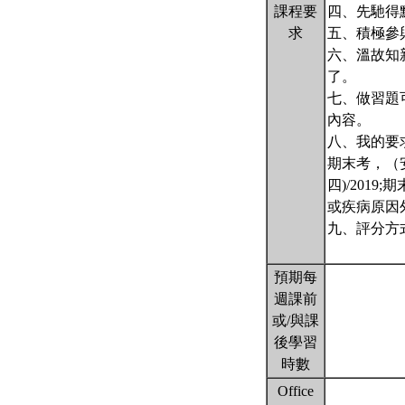
課程要
四、先馳得點
求
五、積極參
六、溫故知
了。
七、做習題
內容。
八、我的要
期末考，（安全
四)/201
或疾病原因
九、評分方
預期每
週課前
或/與課
後學習
時數
Office