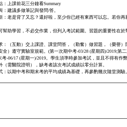
：上課前花三分鐘看Summary
與：建議多做筆記與發問/答。
新：老是背了又忘？還好啦，至少你已經有東西可以忘。若你再
可幫助學習，不必交作業，但列入考試範圍。習題的重要性在於
求：（互動）交上課證、課堂問答，（勤奮）做習題，（榮譽）
）遵守實驗室規範。(第一次期中考-03/28 (星期四)/2019;第二次
9;期末考-06/17 (星期一)/2019。學生須準時參加考試，並且不得
外（需醫院證明），缺考者該次考試成績以零分計算。
式：以期中考和期末考的平均成績為基礎，再參酌幾次隨堂測驗