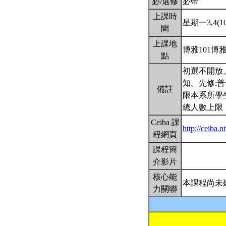
必/選修
必帶
上課時
星期一3,4(10:
間
上課地
博雅101博雅
點
初選不開放
知。先修:
備註
限本系所學
總人數上限：
Ceiba 課
http://ceiba
程網頁
課程簡
介影片
核心能
本課程尚未
力關聯