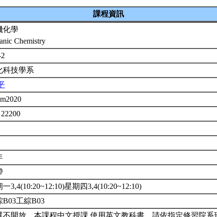
課程資訊
機化學
anic Chemistry
-2
化科技學系
平
em2020
 22200
年
帶
3,4(10:20~12:10)星期四3,4(10:20~12:10)
B03工綜B03
選不開放。本課程中文授課,使用英文教科書。請依指定修習院系