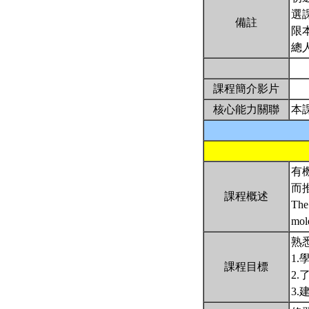
選
備註
限
總
課程簡介影片
核心能力關聯
本
有
而
課程概述
The 
mole
熟
1
課程目標
2
3