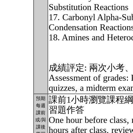
Substitution Reactions
17. Carbonyl Alpha-Sub
Condensation Reaction
18. Amines and Hetero
成績評定: 兩次小考
Assessment of grades: F
quizzes, a midterm exa
課前1小時瀏覽課程綱要
預期
每週
習題作答
課前
One hour before class, 
或/與
課後
hours after class, revi