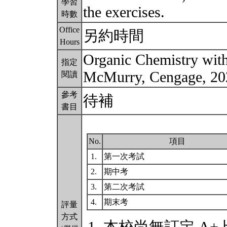
學習
the exercises.
時數
Office
另約時間
Hours
Organic Chemistry with
指定
McMurry, Cengage, 2
閱讀
參考
待補
書目
No.
項目
1.
第一次考試
2.
期中考
3.
第二次考試
4.
期末考
評量
方式