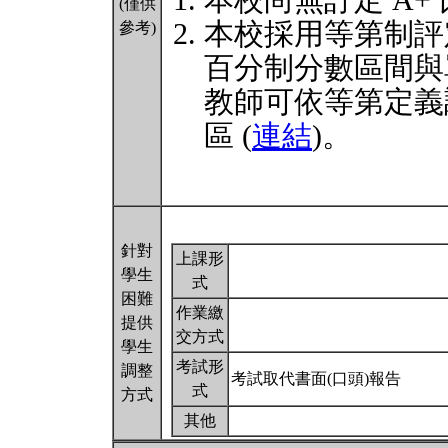
本校尚無訂定 A+
(僅供
本校採用等第制評
參考)
百分制分數區間與
教師可依等第定義
區 (
連結
)。
針對
上課形
學生
式
困難
作業繳
提供
交方式
學生
考試形
調整
考試取代書面(口頭)報告
式
方式
其他