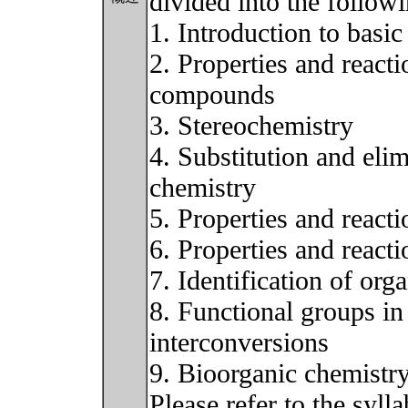
divided into the followi
1. Introduction to basi
2. Properties and react
compounds
3. Stereochemistry
4. Substitution and elim
chemistry
5. Properties and react
6. Properties and reac
7. Identification of or
8. Functional groups i
interconversions
9. Bioorganic chemistr
Please refer to the syll