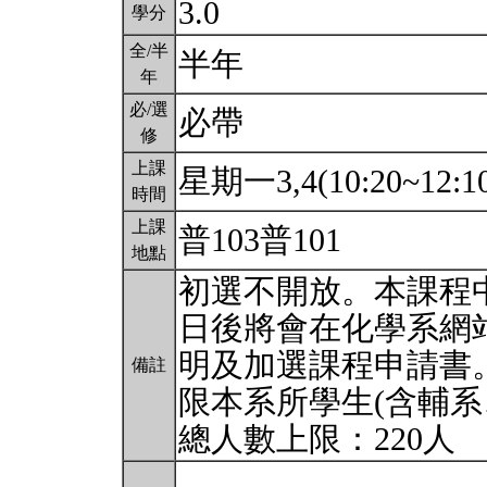
3.0
學分
全/半
半年
年
必/選
必帶
修
上課
星期一3,4(10:20~12:1
時間
上課
普103普101
地點
初選不開放。本課程中
日後將會在化學系網
明及加選課程申請書
備註
限本系所學生(含輔系
總人數上限：220人