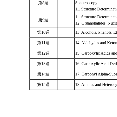
第8週
Spectroscopy
11. Structure Determina
11. Structure Determina
第9週
12. Organohalides: Nucle
第10週
13. Alcohols, Phenols, E
第11週
14. Aldehydes and Keton
第12週
15. Carboxylic Acids and
第13週
16. Carboxylic Acid Deri
第14週
17. Carbonyl Alpha-Subs
第15週
18. Amines and Heteroc