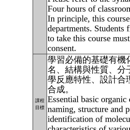
Four hours of classroom
In principle, this cours
departments. Students 
to take this course must
consent.
學習必備的基礎有機
名、結構與性質、分
學反應特性、設計合
合成。
Essential basic organic 
課程
naming, structure and p
目標
identification of molecu
characteristics of vari