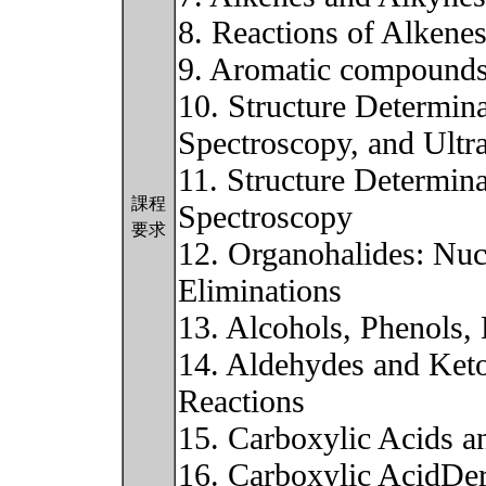
8. Reactions of Alkene
9. Aromatic compound
10. Structure Determin
Spectroscopy, and Ultr
11. Structure Determin
課程
Spectroscopy
要求
12. Organohalides: Nucl
Eliminations
13. Alcohols, Phenols, 
14. Aldehydes and Keto
Reactions
15. Carboxylic Acids an
16. Carboxylic AcidDer