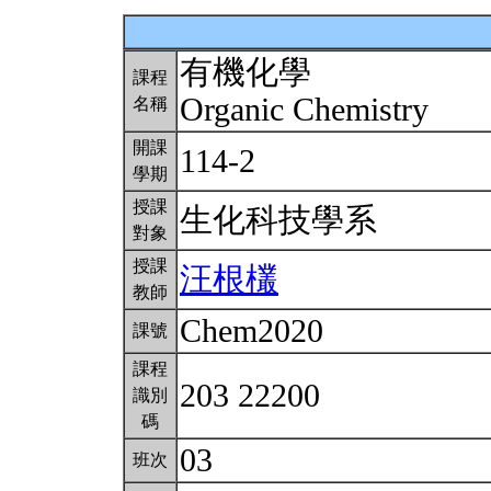
有機化學
課程
Organic Chemistry
名稱
開課
114-2
學期
授課
生化科技學系
對象
授課
汪根欉
教師
Chem2020
課號
課程
203 22200
識別
碼
03
班次