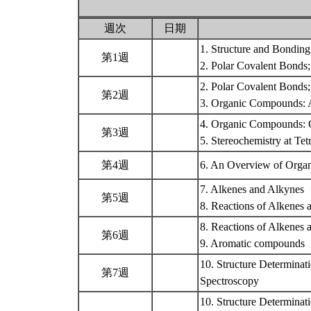
週次
日期
1. Structure and Bonding
第1週
2. Polar Covalent Bonds
2. Polar Covalent Bonds
第2週
3. Organic Compounds: A
4. Organic Compounds: C
第3週
5. Stereochemistry at Te
第4週
6. An Overview of Orga
7. Alkenes and Alkynes
第5週
8. Reactions of Alkenes
8. Reactions of Alkenes 
第6週
9. Aromatic compounds
10. Structure Determinat
第7週
Spectroscopy
10. Structure Determinat