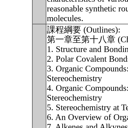
reasonable synthetic rou
molecules.
課程綱要 (Outlines):
第一章至第十八章 (Chapt
1. Structure and Bondi
2. Polar Covalent Bond
3. Organic Compounds:
Stereochemistry
4. Organic Compounds:
Stereochemistry
5. Stereochemistry at T
6. An Overview of Org
7. Alkenes and Alkynes