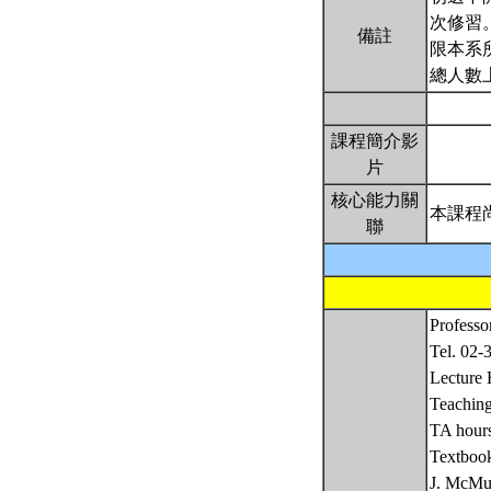
次修習
備註
限本系
總人數上
課程簡介影
片
核心能力關
本課程
聯
Profess
Tel. 02-
Lecture
Teachi
TA hour
Textboo
J. McMur