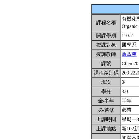
有機化
課程名稱
Organic
開課學期
110-2
授課對象
醫學系
授課教師
詹益慈
課號
Chem20
課程識別碼
203 222
班次
04
學分
3.0
全/半年
半年
必/選修
必帶
上課時間
星期一3,4
上課地點
新102新
初選不