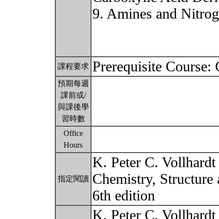
9. Amines and Nitro
Prerequisite Course:
課程要求
預期每週
課前或/
與課後學
習時數
Office
Hours
K. Peter C. Vollhardt
Chemistry, Structure 
指定閱讀
6th edition
K. Peter C. Vollhardt