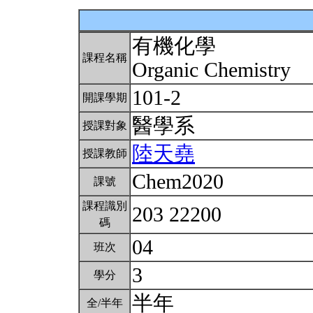
有機化學
課程名稱
Organic Chemistry
101-2
開課學期
醫學系
授課對象
陸天堯
授課教師
Chem2020
課號
課程識別
203 22200
碼
04
班次
3
學分
半年
全/半年