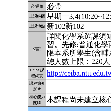
必帶
必/選修
星期一3,4(10:20~12:
上課時間
新102新102
上課地點
詳閱化學系選課須
習。先修:普通化學
備註
限本系所學生(含輔
總人數上限：220
Ceiba 課
http://ceiba.ntu.ed
程網頁
課程簡介
影片
核心能力
本課程尚未建立核
關聯