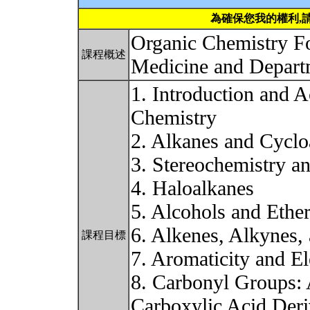
為確保您我的權利,
Organic Chemistry Fo
課程概述
Medicine and Depart
1. Introduction and 
Chemistry
2. Alkanes and Cyclo
3. Stereochemistry a
4. Haloalkanes
5. Alcohols and Ethe
6. Alkenes, Alkynes,
課程目標
7. Aromaticity and El
8. Carbonyl Groups:
Carboxylic Acid Deri