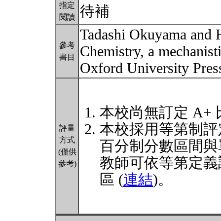
指定
待補
閱讀
Tadashi Okuyama and H
參考
Chemistry, a mechanist
書目
Oxford University Pres
本校尚無訂定 A+
本校採用等第制評
評量
方式
百分制分數區間與
(僅供
教師可依等第定義
參考)
區 (
連結
)。