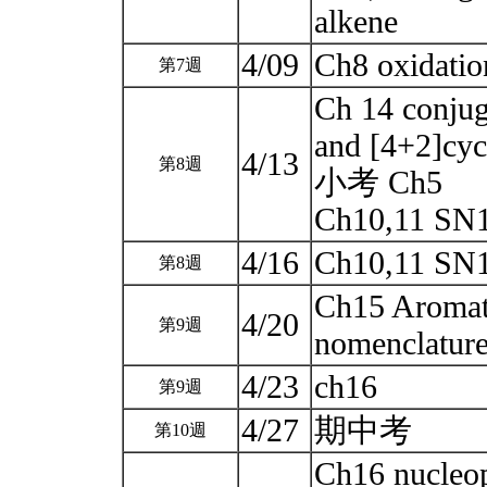
alkene
4/09
Ch8 oxidatio
第7週
Ch 14 conjuga
and [4+2]cyc
4/13
第8週
小考 Ch5
Ch10,11 SN1
4/16
Ch10,11 SN1
第8週
Ch15 Aromati
4/20
第9週
nomenclature
4/23
ch16
第9週
4/27
期中考
第10週
Ch16 nucleop