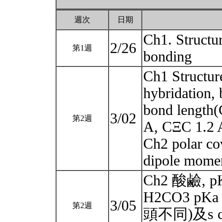
週次
日期
Ch1. Structu
2/26
第1週
bonding
Ch1 Structure
hybridation, 
bond length
3/02
第2週
A, CΞC 1.2 A
Ch2 polar co
dipole mome
Ch2 酸鹼, p
H2CO3 p
3/05
第2週
頭不同)及s ch