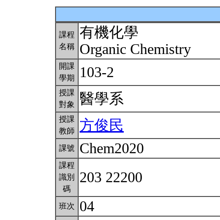
有機化學
課程
Organic Chemistry
名稱
開課
103-2
學期
授課
醫學系
對象
授課
方俊民
教師
Chem2020
課號
課程
203 22200
識別
碼
04
班次