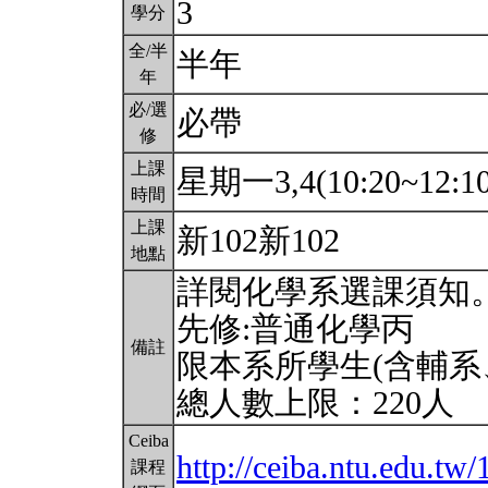
3
學分
全/半
半年
年
必/選
必帶
修
上課
星期一3,4(10:20~12:1
時間
上課
新102新102
地點
詳閱化學系選課須知
先修:普通化學丙
備註
限本系所學生(含輔系
總人數上限：220人
Ceiba
http://ceiba.ntu.edu.
課程