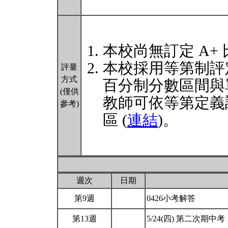
本校尚無訂定 A+
本校採用等第制評
評量
方式
百分制分數區間與
(僅供
教師可依等第定義
參考)
區 (
連結
)。
週次
日期
第9週
0426小考解答
第13週
5/24(四) 第二次期中考