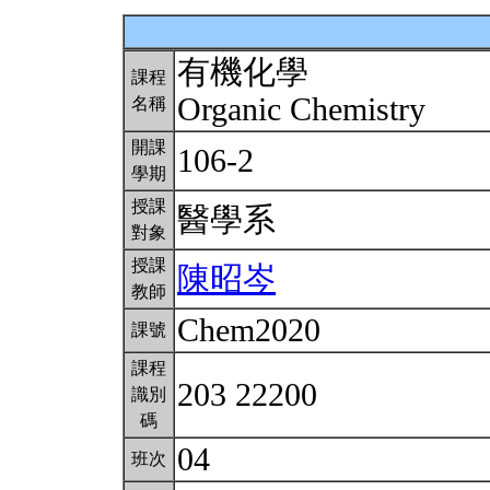
有機化學
課程
Organic Chemistry
名稱
開課
106-2
學期
授課
醫學系
對象
授課
陳昭岑
教師
Chem2020
課號
課程
203 22200
識別
碼
04
班次