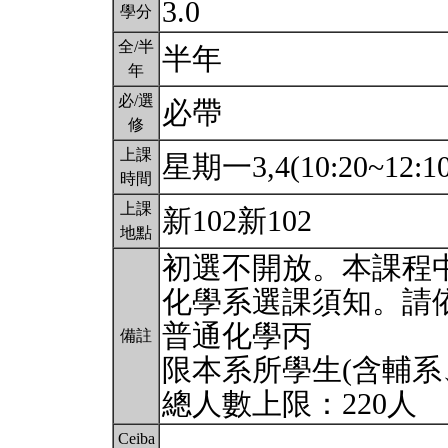
3.0
學分
全/半
半年
年
必/選
必帶
修
上課
星期一3,4(10:20~12:1
時間
上課
新102新102
地點
初選不開放。本課程
化學系選課須知。請
普通化學丙
備註
限本系所學生(含輔系
總人數上限：220人
Ceiba