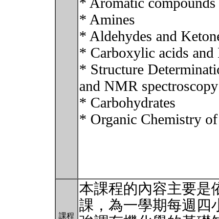
* Aromatic compounds a
* Amines
* Aldehydes and Keton
* Carboxylic acids and 
* Structure Determinati
and NMR spectroscopy
* Carbohydrates
* Organic Chemistry o
本課程的內容主要是
課，為一學期每週四
課程