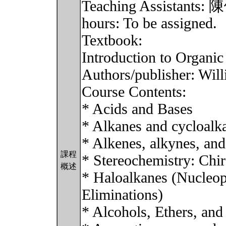
Teaching Assista
hours: To be assigned.
Textbook:
Introduction to Organic
Authors/publisher: Wi
Course Contents:
* Acids and Bases
* Alkanes and cycloalk
* Alkenes, alkynes, and 
課程
* Stereochemistry: Chir
概述
* Haloalkanes (Nucleoph
Eliminations)
* Alcohols, Ethers, and