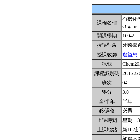
有機化
課程名稱
Organic
開課學期
109-2
授課對象
牙醫學
授課教師
詹益慈
課號
Chem20
課程識別碼
203 222
班次
04
學分
3.0
全/半年
半年
必/選修
必帶
上課時間
星期一3,4
上課地點
新102新
初選不