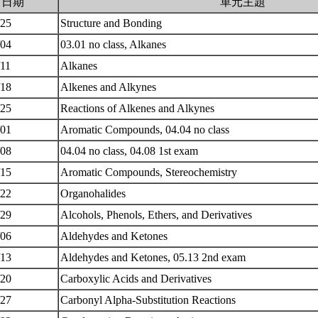
日期
單元主題
/25
Structure and Bonding
/04
03.01 no class, Alkanes
/11
Alkanes
/18
Alkenes and Alkynes
/25
Reactions of Alkenes and Alkynes
/01
Aromatic Compounds, 04.04 no class
/08
04.04 no class, 04.08 1st exam
/15
Aromatic Compounds, Stereochemistry
/22
Organohalides
/29
Alcohols, Phenols, Ethers, and Derivatives
/06
Aldehydes and Ketones
/13
Aldehydes and Ketones, 05.13 2nd exam
/20
Carboxylic Acids and Derivatives
/27
Carbonyl Alpha-Substitution Reactions