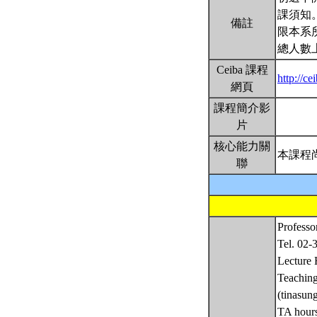
課須知
備註
限本系
總人數上
Ceiba 課程
http://c
網頁
課程簡介影
片
核心能力關
本課程
聯
Profess
Tel. 02-
Lecture
Teachin
(tinasu
TA hours