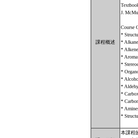
Textboo
J. McMur
Course C
* Struct
課程概述
* Alkane
* Alkenes
* Aroma
* Stereo
* Organo
* Alcoho
* Aldehy
* Carbox
* Carbon
* Amines
* Struct
本課程