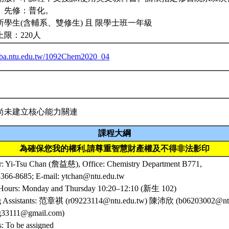
。先修：普化。
所學生(含輔系、雙修生) 且 限學士班一年級
限：220人
eiba.ntu.edu.tw/1092Chem2020_04
尚未建立核心能力關連
課程大綱
為確保您我的權利,請尊重智慧財產權及不得非法影印
or: Yi-Tsu Chan (詹益慈), Office: Chemistry Department B771,
3366-8685; E-mail: ytchan@ntu.edu.tw
 Hours: Monday and Thursday 10:20–12:10 (新生 102)
g Assistants: 范章祺 (r09223114@ntu.edu.tw) 陳沛欣 (b06203002@
ng33111@gmail.com)
: To be assigned