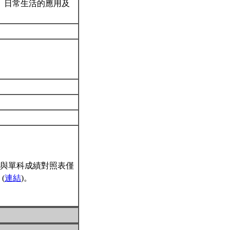
、日常生活的應用及
與單科成績對照表僅
(
連結
)。