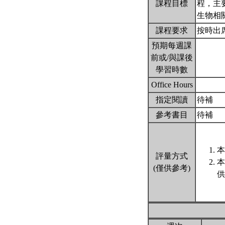
課程目標
程，主
生物相
課程要求
按時出
預期每週課
前或/與課後
學習時數
Office Hours
指定閱讀
待補
參考書目
待補
本
評量方式
本
(僅供參考)
供