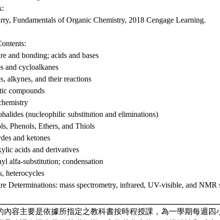
k:
ry, Fundamentals of Organic Chemistry, 2018 Cengage Learning.
ontents:
ure and bonding; acids and bases
s and cycloalkanes
, alkynes, and their reactions
tic compounds
chemistry
halides (nucleophilic substitution and eliminations)
ls, Phenols, Ethers, and Thiols
des and ketones
ylic acids and derivatives
yl alfa-substitution; condensation
, heterocycles
ure Determinations: mass spectrometry, infrared, UV-visible, and NMR
的內容主要是依據所指定之教科書按時程授課，為一學期每週四