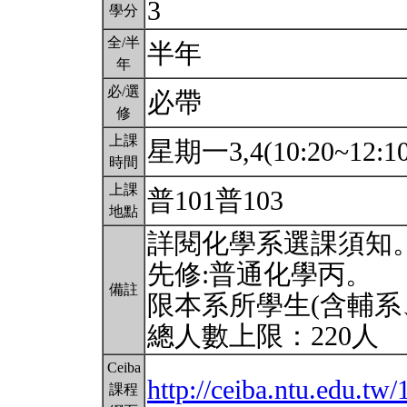
3
學分
全/半
半年
年
必/選
必帶
修
上課
星期一3,4(10:20~12:1
時間
上課
普101普103
地點
詳閱化學系選課須知
先修:普通化學丙。
備註
限本系所學生(含輔系
總人數上限：220人
Ceiba
http://ceiba.ntu.edu.
課程