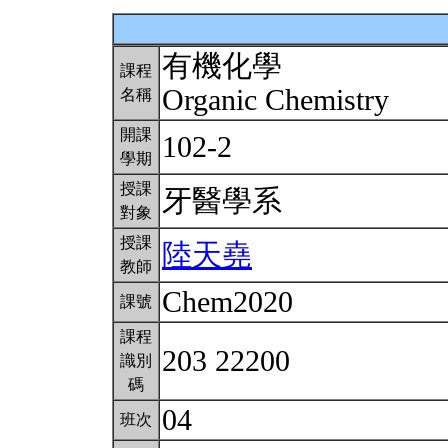
有機化學
課程
Organic Chemistry
名稱
開課
102-2
學期
授課
牙醫學系
對象
授課
陸天堯
教師
Chem2020
課號
課程
203 22200
識別
碼
04
班次