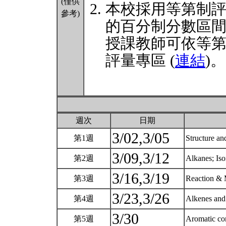
(僅供
本校採用等第制
參考)
的百分制分數區
授課教師可依等
評量專區 (
連結
)。
週次
日期
3/02,3/05
第1週
Structure an
3/09,3/12
第2週
Alkanes; Is
3/16,3/19
第3週
Reaction & 
3/23,3/26
第4週
Alkenes and
3/30
第5週
Aromatic c