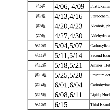
4/06, 4/09
第6週
First Examin
4/13,4/16
第7週
Stereochemis
4/20,4/23
第8週
Alcohols, ph
4/27,4/30
第9週
Aldehydes an
5/04,5/07
第10週
Carboxylic a
5/11,5/14
第11週
Second Exam
5/18,5/21
第12週
Amines, Hete
5/25,5/28
第13週
Structure de
6/01,6/04
第14週
Carbohydrate
6/08,6/11
第15週
Lipids; Nucl
6/15
第16週
Third Exami