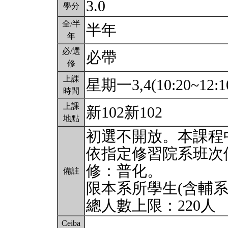
3.0
學分
全/半
半年
年
必/選
必帶
修
上課
星期一3,4(10:20~12:1
時間
上課
新102新102
地點
初選不開放。本課程
依指定修習院系班次
修：普化。
備註
限本系所學生(含輔系
總人數上限：220人
Ceiba