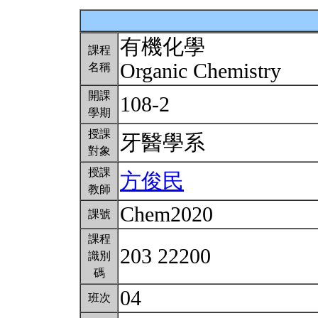
有機化學
課程
Organic Chemistry
名稱
開課
108-2
學期
授課
牙醫學系
對象
授課
方俊民
教師
Chem2020
課號
課程
203 22200
識別
碼
04
班次