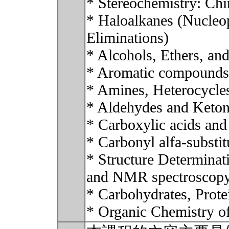
* Stereochemistry: Chir
* Haloalkanes (Nucleop
Eliminations)
* Alcohols, Ethers, and
* Aromatic compounds a
* Amines, Heterocycle
* Aldehydes and Keto
* Carboxylic acids and
* Carbonyl alfa-substi
* Structure Determinat
and NMR spectroscop
* Carbohydrates, Prote
* Organic Chemistry 