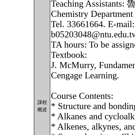
Teaching Assistant
Chemistry Department
Tel. 33661664. E-mail
b05203048@ntu.edu.t
TA hours: To be assign
Textbook:
J. McMurry, Fundament
Cengage Learning.
Course Contents:
課程
* Structure and bondin
概述
* Alkanes and cycloal
* Alkenes, alkynes, and