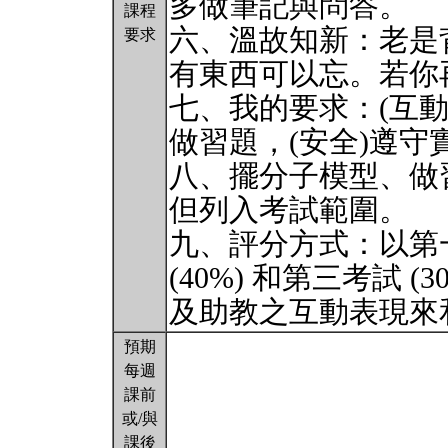
多做筆記與問答。
課程
六、溫故知新：老是
要求
有東西可以忘。若你
七、我的要求：(互動
做習題，(安全)遵守
八、擺分子模型、做
但列入考試範圍。
九、評分方式：以第一
(40%) 和第三考試
及助教之互動表現來
預期
每週
課前
或/與
課後