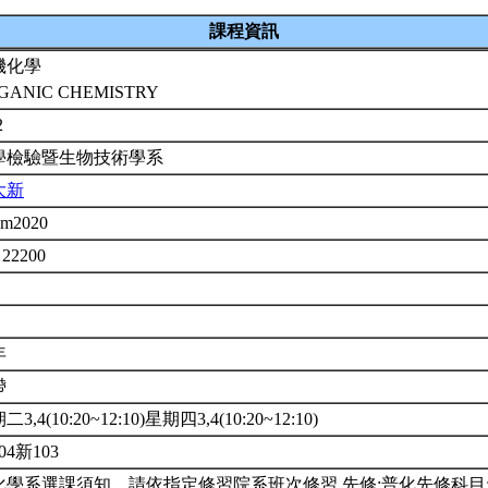
課程資訊
機化學
GANIC CHEMISTRY
2
學檢驗暨生物技術學系
大新
em2020
 22200
年
帶
3,4(10:20~12:10)星期四3,4(10:20~12:10)
04新103
化學系選課須知。請依指定修習院系班次修習,先修:普化先修科目