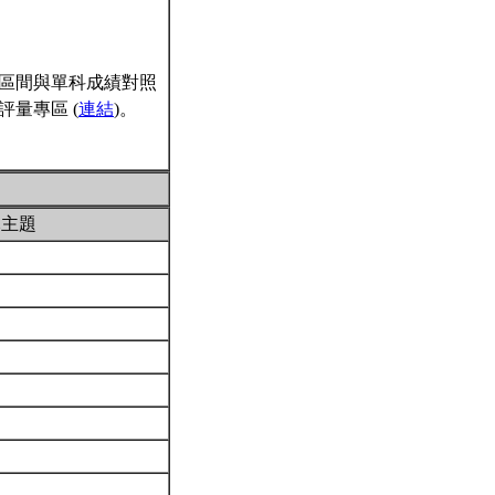
區間與單科成績對照
量專區 (
連結
)。
元主題