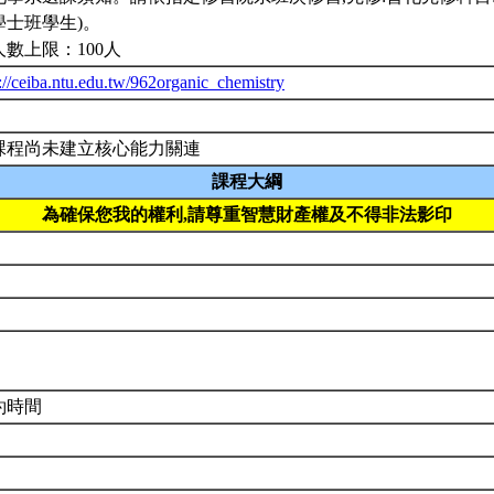
學士班學生)。
人數上限：100人
://ceiba.ntu.edu.tw/962organic_chemistry
課程尚未建立核心能力關連
課程大綱
為確保您我的權利,請尊重智慧財產權及不得非法影印
約時間