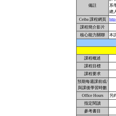
備註
系
總
Ceiba 課程網頁
http
課程簡介影片
核心能力關聯
本
課程概述
課程目標
課程要求
預期每週課前或/
與課後學習時數
Office Hours
另
指定閱讀
參考書目