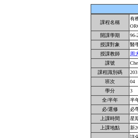
有
課程名稱
OR
開課學期
96-
授課對象
醫
授課教師
周
課號
Ch
課程識別碼
203
班次
04
學分
3
全/半年
半
必/選修
必
上課時間
星期二
上課地點
新2
詳