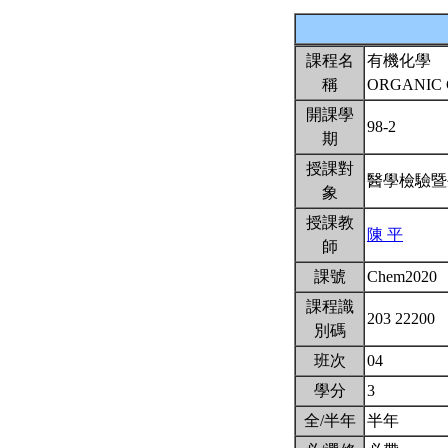
課程名
有機化學
稱
ORGANIC
開課學
98-2
期
授課對
醫學檢驗
象
授課教
陳 平
師
課號
Chem2020
課程識
203 22200
別碼
班次
04
學分
3
全/半年
半年