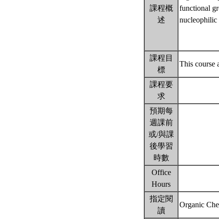
課程概
functional g
述
nucleophilic 
課程目
This course 
標
課程要
求
預期每
週課前
或/與課
後學習
時數
Office
Hours
指定閱
Organic Che
讀