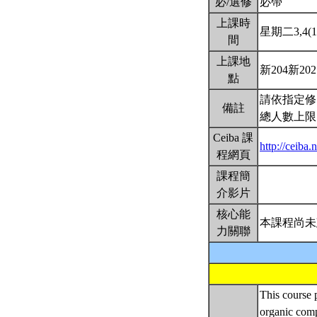
必/選修
必帶
上課時
星期二3,4(10
間
上課地
新204新20
點
請依指定修
備註
總人數上限
Ceiba 課
http://ceib
程網頁
課程簡
介影片
核心能
本課程尚未
力關聯
This course 
organic comp