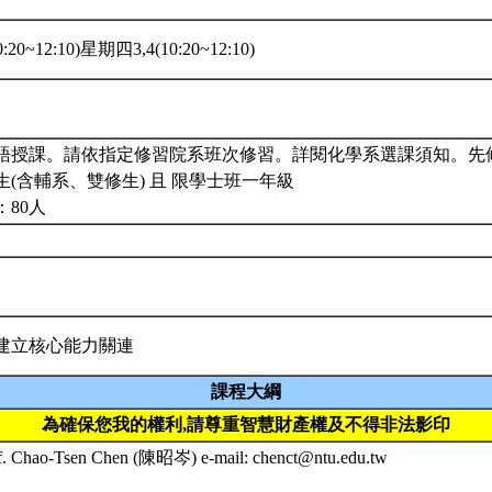
20~12:10)星期四3,4(10:20~12:10)
語授課。請依指定修習院系班次修習。詳閱化學系選課須知。先
(含輔系、雙修生) 且 限學士班一年級
：80人
建立核心能力關連
課程大綱
為確保您我的權利,請尊重智慧財產權及不得非法影印
of. Chao-Tsen Chen (陳昭岑) e-mail: chenct@ntu.edu.tw