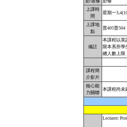
必/選修
必修
上課時
星期一3,4(10:
間
上課地
普405普504
點
本課程以英
備註
限本系所學生
總人數上限
課程簡
介影片
核心能
本課程尚未
力關聯
Lecturer: Pr