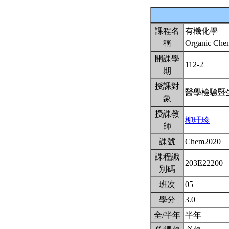
課程名
有機化學
稱
Organic Che
開課學
112-2
期
授課對
醫學檢驗暨
象
授課教
柳玗珍
師
課號
Chem2020
課程識
203E22200
別碼
班次
05
學分
3.0
全/半年
半年