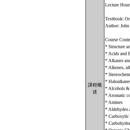
Lecture Hour
Textbook: Or
Author: John
Course Conte
* Structure 
* Acids and 
* Alkanes an
* Alkenes, al
* Stereochem
* Haloalkanes
課程概
* Alcohols &
述
* Aromatic c
* Amines
* Aldehydes 
* Carboxylic 
* Carbohydra