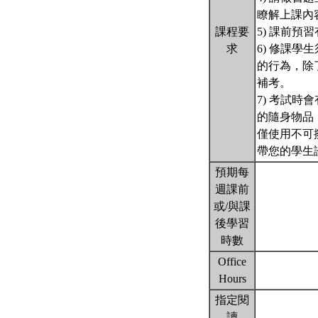
瞭解上課內
課程要
5) 課前
求
6) 修課
的行為，除
補考。
7) 考試
的隨身物品
僅使用不可
帶您的學生證
預期每
週課前
或/與課
後學習
時數
Office
Hours
指定閱
讀