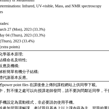
emistry of Metabolism
Determinations: Infrared, UV-visible, Mass, and NMR spectroscopy
es
rades:
arch 27 (Mon), 2023 (33.3%)
May 04 (Thurs), 2023 (33.3%)
 (Thurs), 2023 (33.4%)
extra points)
機化學基本原理;
學結構命名及特性;
學反應及機構;
譜解析簡單有機分子結構;
物體代謝基本反應。
的power point files 在課後會上傳到課程網站上供同學下載。
進行中，對不懂之處可以向授課老師發問，請不要詢問鄰近同學，
請將手機設定為震動模式，非必要請勿使用手機。
習題並參加習題講解課，考試題目基本上以上課內容為主，習題的