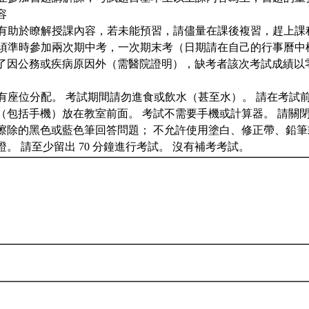
容
預習有助於瞭解授課內容，若未能預習，請儘量在課後複習，趕上課
學生須準時參加兩次期中考，一次期末考（日期請在自己的行事曆
了因公務或疾病原因外（需醫院證明），缺考者該次考試成績以
時會有座位分配。 考試期間請勿進食或飲水（甚至水）。 請在考試
（包括手機）放在教室前面。 考試不需要手機或計算器。 請關
擦除的黑色或藍色筆回答問題； 不允許使用塗白、修正帶、鉛筆
。 請至少留出 70 分鐘進行考試。 沒有補考考試。