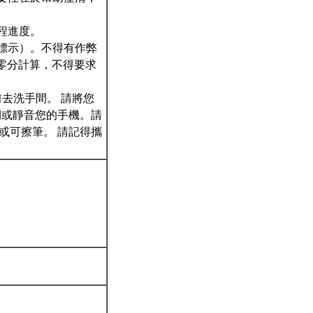
程進度。
中標示）。不得有作弊
零分計算，不得要求
前去洗手間。 請將您
閉或靜音您的手機。請
或可擦筆。 請記得攜