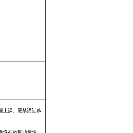
干擾上課。嚴禁講話聊
重要性在於幫助釐清，