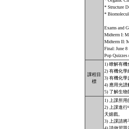
* Organic Ch
* Structure 
* Biomolecul
Exams and G
Midterm I: M
Midterm II: 
Final: June 8
Pop Quizzes (
1) 瞭解有
2) 有機化
課程目
3) 有機化
標
4) 應用光
5) 了解生
1) 上課所用
2) 上課
天嬉戲。
3) 上課
4) 請做