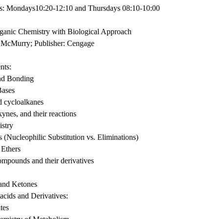
s: Mondays10:20-12:10 and Thursdays 08:10-10:00
ganic Chemistry with Biological Approach
 McMurry; Publisher: Cengage
nts:
and Bonding
Bases
d cycloalkanes
kynes, and their reactions
istry
 (Nucleophilic Substitution vs. Eliminations)
 Ethers
ompounds and their derivatives
and Ketones
acids and Derivatives:
tes