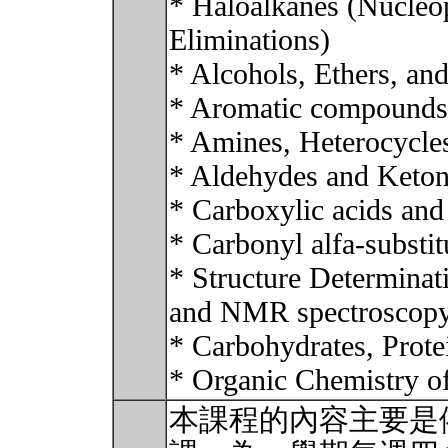
* Haloalkanes (Nucleop
Eliminations)
* Alcohols, Ethers, and
* Aromatic compounds a
* Amines, Heterocycle
* Aldehydes and Keto
* Carboxylic acids and
* Carbonyl alfa-substi
* Structure Determinat
and NMR spectroscop
* Carbohydrates, Prote
* Organic Chemistry 
本課程的內容主要是