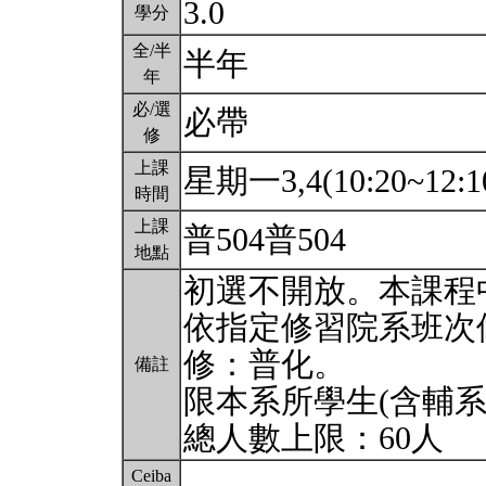
3.0
學分
全/半
半年
年
必/選
必帶
修
上課
星期一3,4(10:20~12:1
時間
上課
普504普504
地點
初選不開放。本課程
依指定修習院系班次
修：普化。
備註
限本系所學生(含輔系
總人數上限：60人
Ceiba