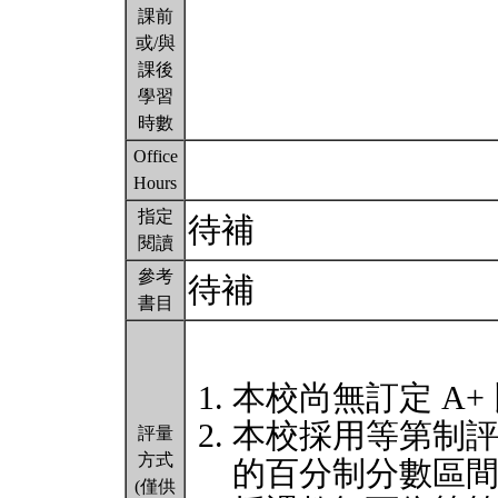
課前
或/與
課後
學習
時數
Office
Hours
指定
待補
閱讀
參考
待補
書目
本校尚無訂定 A+
本校採用等第制
評量
方式
的百分制分數區
(僅供