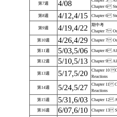
Chapter 5 Ar
4/08
第7週
Chapter 6 St
4/12,4/15
第8週
Chapter 6 St
期中考
4/19,4/22
第9週
Chapter 7 Orga
4/26,4/29
第10週
Chapter 7 Orga
5/03,5/06
第11週
Chapter 8 Alco
5/10,5/13
第12週
Chapter 9 Ald
Chapter 10 Car
5/17,5/20
第13週
Reactions
Chapter 11 Car
5/24,5/27
第14週
Reactions
5/31,6/03
第15週
Chapter 12 
6/07,6/10
第16週
Chapter 13 St