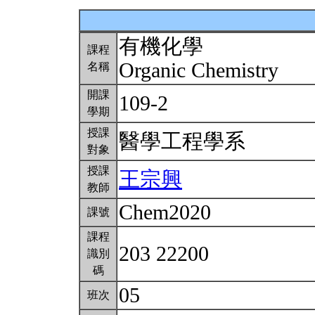
有機化學
課程
Organic Chemistry
名稱
開課
109-2
學期
授課
醫學工程學系
對象
授課
王宗興
教師
Chem2020
課號
課程
203 22200
識別
碼
05
班次