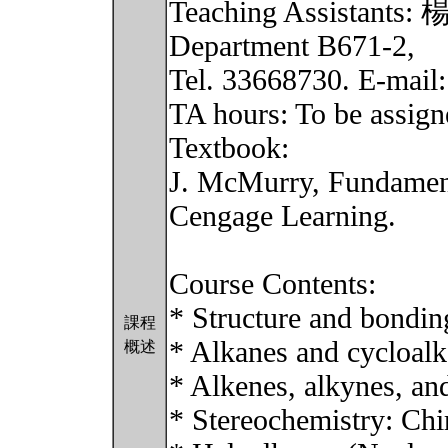
Teaching Assistants:
Department B671-2,
Tel. 33668730. E-mail
TA hours: To be assign
Textbook:
J. McMurry, Fundament
Cengage Learning.
Course Contents:
* Structure and bondin
課程
* Alkanes and cycloal
概述
* Alkenes, alkynes, and
* Stereochemistry: Chir