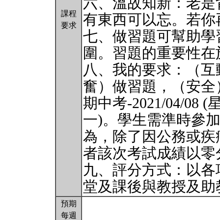
六、溫故知新：老是
課程
有東西可以忘。若你
要求
七、做習題可幫助學
圍。習題的重要性在
八、我的要求：（互
奮）做習題，（安全
期中考-2021/04/08 (
一)。學生需準時參
為，除了因公務或疾
者該次考試成績以零
九、評分方式：以各
堂及課後與教授及助
預期
每週