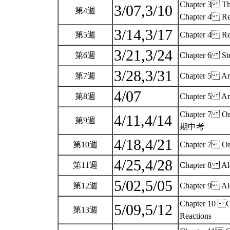
Chapter 3 The
3/07,3/10
第4週
Chapter 4 Rea
3/14,3/17
第5週
Chapter 4 Rea
3/21,3/24
第6週
Chapter 6 Ste
3/28,3/31
第7週
Chapter 5 A
4/07
第8週
Chapter 5 Ar
Chapter 7 Orga
4/11,4/14
第9週
期中考
4/18,4/21
第10週
Chapter 7 Orga
4/25,4/28
第11週
Chapter 8 Alco
5/02,5/05
第12週
Chapter 9 Ald
Chapter 10 Car
5/09,5/12
第13週
Reactions