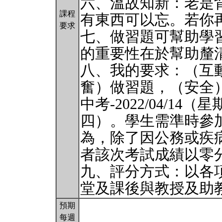
六、溫故知新：老是
課程
有東西可以忘。若你
要求
七、做習題可幫助學
的重要性在於幫助釐
八、我的要求：（互
奮）做習題，（安全
中考-2022/04/14（星
四）。學生需準時參
為，除了因公務或疾
者該次考試成績以零
九、評分方式：以各
堂及課後與教授及助
預期
每週