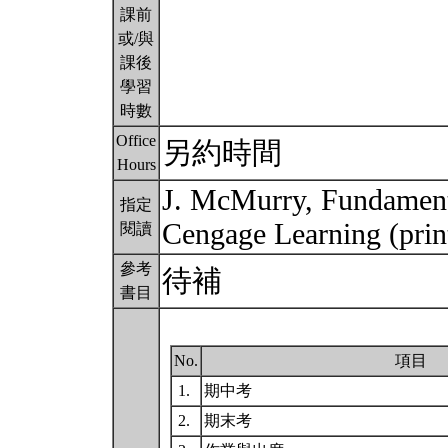
課前
或/與
課後
學習
時數
Office
另約時間
Hours
J. McMurry, Fundament
指定
Cengage Learning (prin
閱讀
參考
待補
書目
No.
項目
1.
期中考
2.
期末考