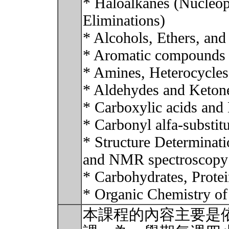
* Haloalkanes (Nucleoph
Eliminations)
* Alcohols, Ethers, and
* Aromatic compounds a
* Amines, Heterocycles
* Aldehydes and Keton
* Carboxylic acids and 
* Carbonyl alfa-substit
* Structure Determinati
and NMR spectroscopy
* Carbohydrates, Protei
* Organic Chemistry o
本課程的內容主要是