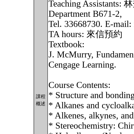
Teaching Assistants: 
Department B671-2,
Tel. 33668730. E-mail
TA hours: 來信預約
Textbook:
J. McMurry, Fundament
Cengage Learning.
Course Contents:
* Structure and bonding
課程
* Alkanes and cycloalk
概述
* Alkenes, alkynes, and 
* Stereochemistry: Chir