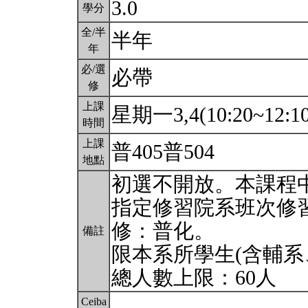
3.0
學分
全/半
半年
年
必/選
必帶
修
上課
星期一3,4(10:20~12:1
時間
上課
普405普504
地點
初選不開放。本課程
指定修習院系班次修
修：普化。
備註
限本系所學生(含輔系
總人數上限：60人
Ceiba