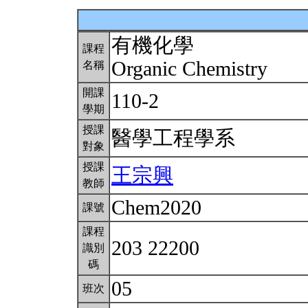
有機化學
課程
Organic Chemistry
名稱
開課
110-2
學期
授課
醫學工程學系
對象
授課
王宗興
教師
Chem2020
課號
課程
203 22200
識別
碼
05
班次