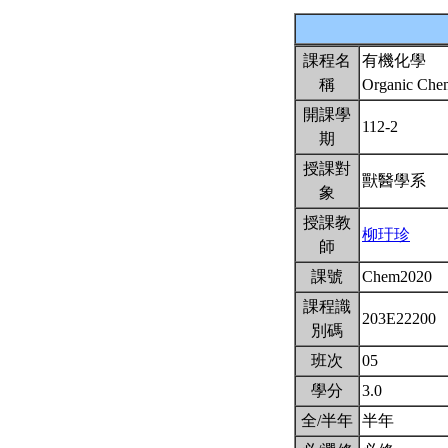
課程名
有機化學
稱
Organic Che
開課學
112-2
期
授課對
獸醫學系
象
授課教
柳玗珍
師
課號
Chem2020
課程識
203E22200
別碼
班次
05
學分
3.0
全/半年
半年