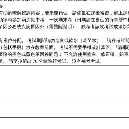
容
預習有助於瞭解授課內容，若未能預習，請儘量在課後複習，趕上課
學生須準時參加兩次期中考，一次期末考（日期請在自己的行事曆
了因公務或疾病原因外（需醫院證明），缺考者該次考試成績以
時會有座位分配。 考試期間請勿進食或飲水（甚至水）。 請在考試
（包括手機）放在教室前面。 考試不需要手機或計算器。 請關
擦除的黑色或藍色筆回答問題； 不允許使用塗白、修正帶、鉛筆
。 請至少留出 70 分鐘進行考試。 沒有補考考試。