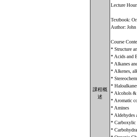
Lecture Hour
Textbook: Or
Author: John
Course Conte
* Structure 
* Acids and 
* Alkanes an
* Alkenes, al
* Stereochem
* Haloalkanes
課程概
* Alcohols &
述
* Aromatic c
* Amines
* Aldehydes 
* Carboxylic 
* Carbohydra