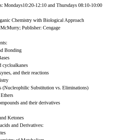
s: Mondays10:20-12:10 and Thursdays 08:10-10:00
ganic Chemistry with Biological Approach
 McMurry; Publisher: Cengage
nts:
and Bonding
Bases
d cycloalkanes
kynes, and their reactions
istry
 (Nucleophilic Substitution vs. Eliminations)
 Ethers
ompounds and their derivatives
and Ketones
acids and Derivatives:
tes