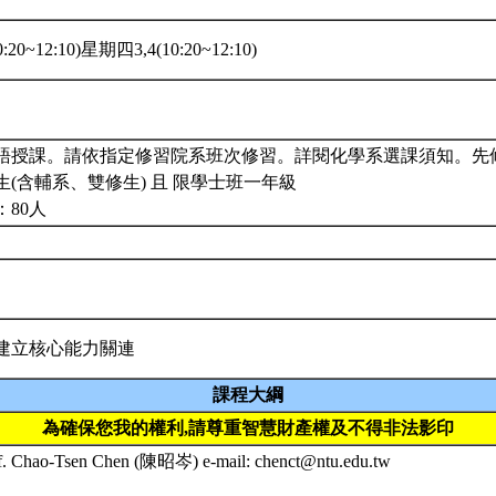
20~12:10)星期四3,4(10:20~12:10)
語授課。請依指定修習院系班次修習。詳閱化學系選課須知。先
(含輔系、雙修生) 且 限學士班一年級
：80人
建立核心能力關連
課程大綱
為確保您我的權利,請尊重智慧財產權及不得非法影印
of. Chao-Tsen Chen (陳昭岑) e-mail: chenct@ntu.edu.tw