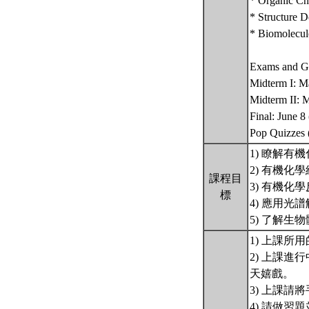
* Organic Ch
* Structure 
* Biomolecul
Exams and G
Midterm I: M
Midterm II: 
Final: June 8
Pop Quizzes (
1) 瞭解有
2) 有機化
課程目
3) 有機化
標
4) 應用光
5) 了解生
1) 上課所用
2) 上課
天嬉戲。
3) 上課
4) 請做