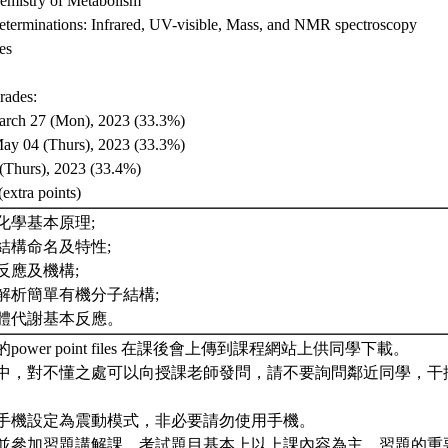
emistry of Metabolism
Determinations: Infrared, UV-visible, Mass, and NMR spectroscopy
es
rades:
arch 27 (Mon), 2023 (33.3%)
May 04 (Thurs), 2023 (33.3%)
 (Thurs), 2023 (33.4%)
extra points)
機化學基本原理;
學結構命名及特性;
學反應及機構;
譜解析簡單有機分子結構;
物體代謝基本反應。
的power point files 在課後會上傳到課程網站上供同學下載。
進行中，對不懂之處可以向授課老師發問，請不要詢問鄰近同學，
請將手機設定為震動模式，非必要請勿使用手機。
習題並參加習題講解課，考試題目基本上以上課內容為主，習題的