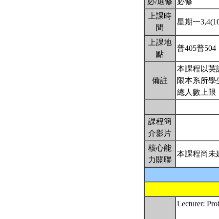
必/選修
必修
上課時
星期一3,4(10:
間
上課地
普405普504
點
本課程以英
備註
限本系所學生
總人數上限
課程簡
介影片
核心能
本課程尚未
力關聯
Lecturer: Pr