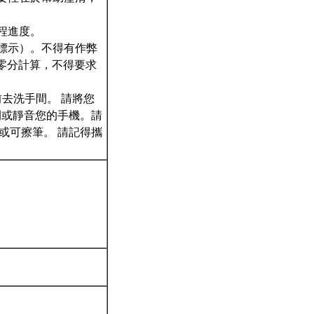
程進度。
中標示）。不得有作弊
零分計算，不得要求
前去洗手間。 請將您
閉或靜音您的手機。請
或可擦筆。 請記得攜