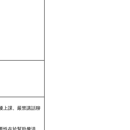
干擾上課。嚴禁講話聊
重要性在於幫助釐清，