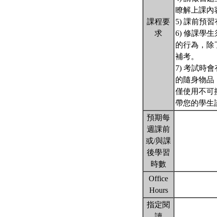
瞭解上課內
課程要
5) 課前
求
6) 修課
的行為，除
補考。
7) 考試
的隨身物品
僅使用不可
帶您的學生證
預期每
週課前
或/與課
後學習
時數
Office
Hours
指定閱
讀