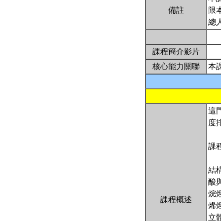
備註
限
總
課程簡介影片
核心能力關聯
本
這
度
課
結
酸
烷
課程概述
烯
立