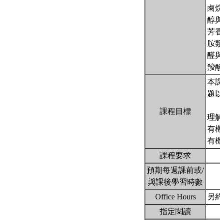
鹵
醇
芳
胺
醛
羧
本課
題
課程目標
理
有
有
課程要求
預期每週課前或/
與課後學習時數
Office Hours
另
指定閱讀