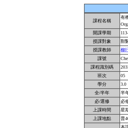
有
課程名稱
Org
開課學期
113
授課對象
獸
授課教師
柳
課號
Ch
課程識別碼
203
班次
05
學分
3.0
全/半年
半
必/選修
必
上課時間
星期一
上課地點
普4
本