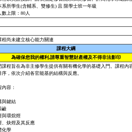
本系所學生(含輔系、雙修生) 且 限學士班一年級
人數上限：80人
課程尚未建立核心能力關連
課程大綱
為確保您我的權利,請尊重智慧財產權及不得非法影印
門課程旨在為非主修學生提供有關有機化學的基礎入門。課程內
排序，依次介紹各官能基的結構與反應。
程內容：
構與鍵結
與鹼
烴與環烷烴
烴、炔烴及其反應
體化學