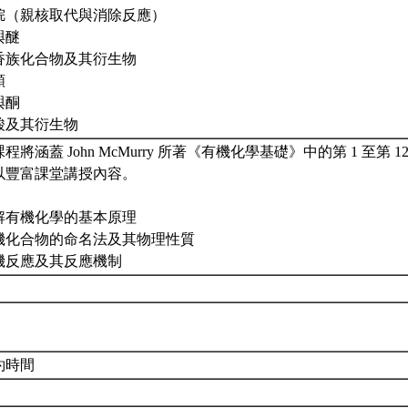
烷（親核取代與消除反應）
與醚
香族化合物及其衍生物
類
與酮
酸及其衍生物
程將涵蓋 John McMurry 所著《有機化學基礎》中的第 1 至第
以豐富課堂講授內容。
解有機化學的基本原理
機化合物的命名法及其物理性質
機反應及其反應機制
約時間