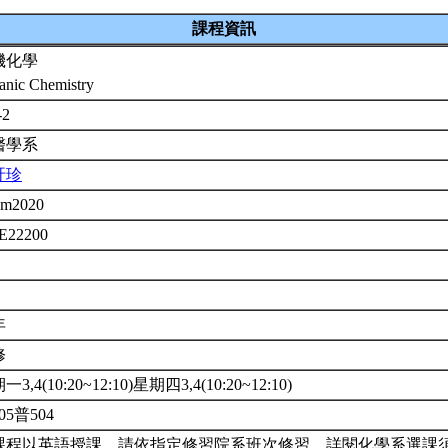
課程資訊
機化學
anic Chemistry
-2
醫學系
玗珍
em2020
E22200
年
修
3,4(10:20~12:10)星期四3,4(10:20~12:10)
05普504
課程以英語授課。請依指定修習院系班次修習。詳閱化學系選課