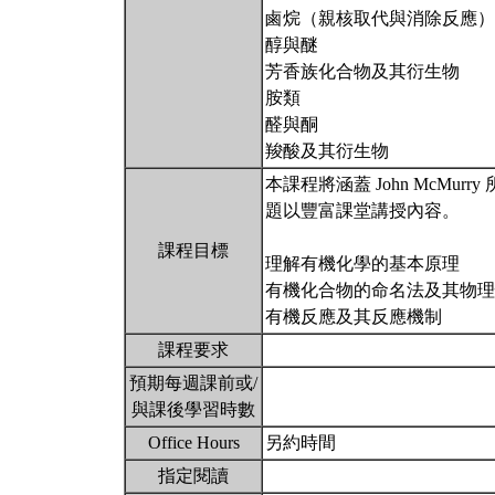
鹵烷（親核取代與消除反應）
醇與醚
芳香族化合物及其衍生物
胺類
醛與酮
羧酸及其衍生物
本課程將涵蓋 John McMur
題以豐富課堂講授內容。
課程目標
理解有機化學的基本原理
有機化合物的命名法及其物理
有機反應及其反應機制
課程要求
預期每週課前或/
與課後學習時數
Office Hours
另約時間
指定閱讀