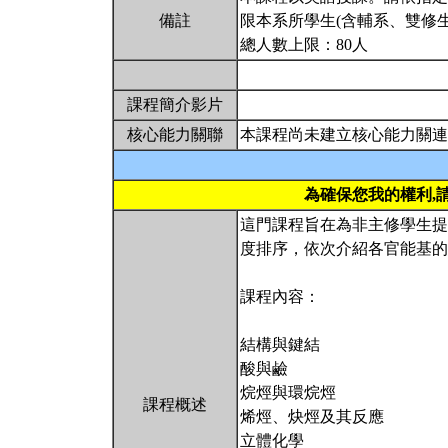
備註
限本系所學生(含輔系、雙修生
總人數上限：80人
課程簡介影片
核心能力關聯
本課程尚未建立核心能力關連
為確保您我的權利,
這門課程旨在為非主修學生提
度排序，依次介紹各官能基的
課程內容：
結構與鍵結
酸與鹼
烷烴與環烷烴
課程概述
烯烴、炔烴及其反應
立體化學