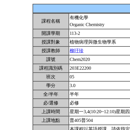
有機化學
課程名稱
Organic Chemistry
開課學期
113-2
授課對象
植物病理與微生物學系
授課教師
柳玗珍
課號
Chem2020
課程識別碼
203E22200
班次
05
學分
3.0
全/半年
半年
必/選修
必修
上課時間
星期一3,4(10:20~12:10)星期四3,
上課地點
普405普504
本課程以英語授課。請依指定