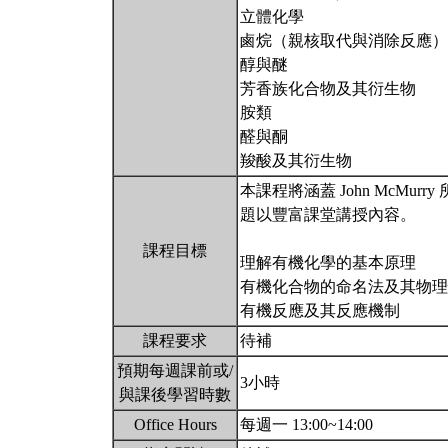
立體化學
鹵烷（親核取代與消除反應）
醇與醚
芳香族化合物及其衍生物
胺類
醛與酮
羧酸及其衍生物
本課程將涵蓋 John McMur
題以豐富課堂講授內容。
課程目標
理解有機化學的基本原理
有機化合物的命名法及其物理
有機反應及其反應機制
課程要求
待補
預期每週課前或/
3小時
與課後學習時數
Office Hours
每週一 13:00~14:00