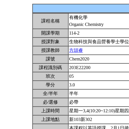
有機化學
課程名稱
Organic Chemistry
開課學期
114-2
授課對象
生物科技與食品營養學士學
授課教師
方頡睿
課號
Chem2020
課程識別碼
203E22200
班次
05
學分
3.0
全/半年
半年
必/選修
必帶
上課時間
星期一3,4(10:20~12:10)星期四3,
上課地點
新103新302
本課程以英語授課。2月1日