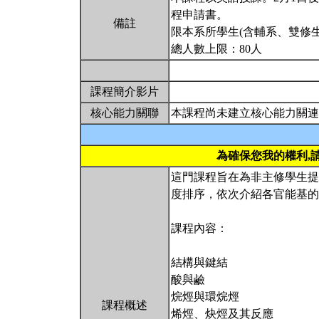
程申請書。
備註
限本系所學生(含輔系、雙修生
總人數上限：80人
課程簡介影片
核心能力關聯
本課程尚未建立核心能力關連
為確保您我的權利,
這門課程旨在為非主修學生提
度排序，依次介紹各官能基的
課程內容：
結構與鍵結
酸與鹼
烷烴與環烷烴
課程概述
烯烴、炔烴及其反應