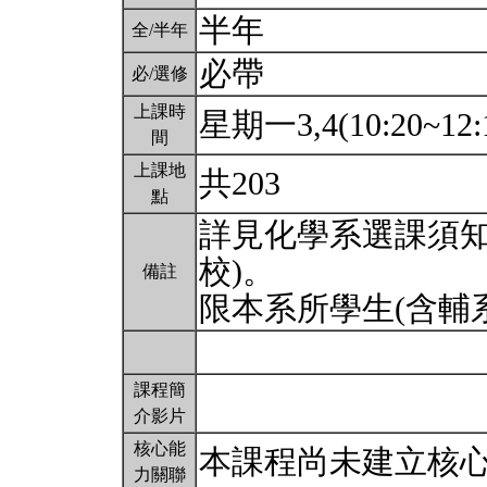
半年
全/半年
必帶
必/選修
上課時
星期一3,4(10:20~12:
間
上課地
共203
點
詳見化學系選課須知
校)。
備註
限本系所學生(含輔
課程簡
介影片
核心能
本課程尚未建立核
力關聯