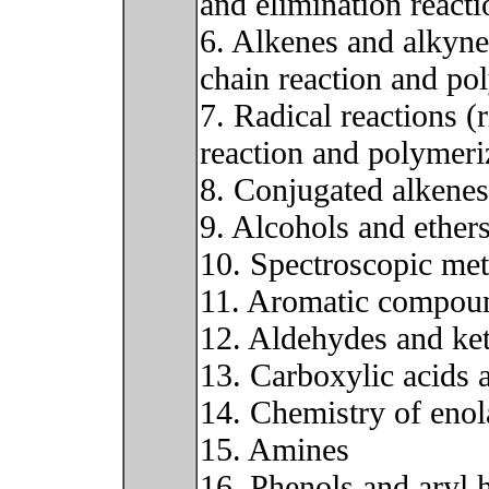
and elimination reacti
6. Alkenes and alkynes
chain reaction and po
7. Radical reactions (
reaction and polymeri
8. Conjugated alkenes
9. Alcohols and ether
10. Spectroscopic met
11. Aromatic compou
12. Aldehydes and ke
13. Carboxylic acids 
14. Chemistry of enol
15. Amines
16. Phenols and aryl 