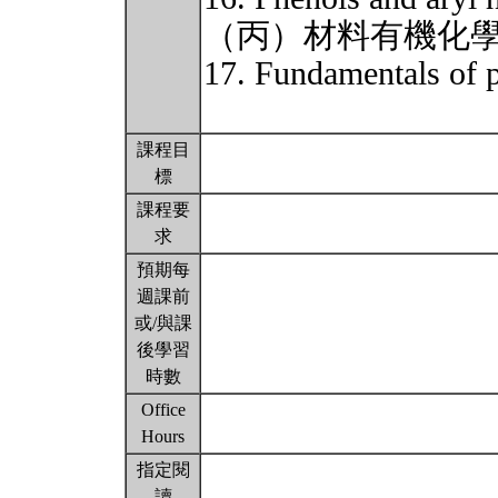
（丙）材料有機化
17. Fundamentals of 
課程目
標
課程要
求
預期每
週課前
或/與課
後學習
時數
Office
Hours
指定閱
讀