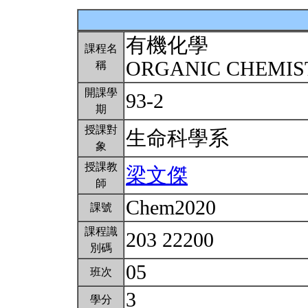
有機化學
課程名
ORGANIC CHEMI
稱
開課學
93-2
期
授課對
生命科學系
象
授課教
梁文傑
師
Chem2020
課號
課程識
203 22200
別碼
05
班次
3
學分