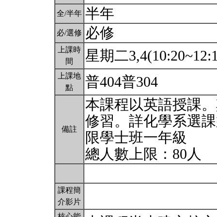
半年
全/半年
必修
必/選修
上課時
星期二3,4(10:20~12:1
間
上課地
普404普304
點
本課程以英語授課。
修習。詳化學系選課
備註
限學士班一年級
總人數上限：80人
課程簡
介影片
核心能