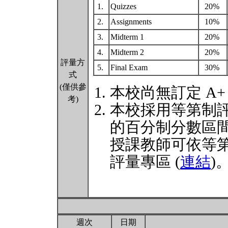
1.
Quizzes
20%
2.
Assignments
10%
3.
Midterm 1
20%
4.
Midterm 2
20%
評量方
5.
Final Exam
30%
式
(僅供參
本校尚無訂定 A+
考)
本校採用等第制
的百分制分數區
授課教師可依等
評量專區 (
連結
)
週次
日期