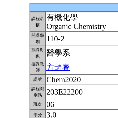
有機化學
課程名
Organic Chemistry
稱
開課學
110-2
期
授課對
醫學系
象
授課教
方頡睿
師
Chem2020
課號
課程識
203E22200
別碼
06
班次
3.0
學分