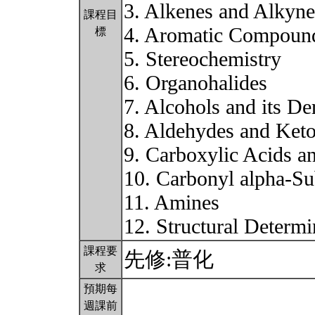
3. Alkenes and Alkyne
課程目
4. Aromatic Compoun
標
5. Stereochemistry
6. Organohalides
7. Alcohols and its De
8. Aldehydes and Ket
9. Carboxylic Acids an
10. Carbonyl alpha-Su
11. Amines
12. Structural Determ
課程要
先修:普化
求
預期每
週課前