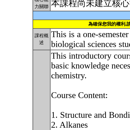
本課程尚未建立核心
力關聯
為確保您我的權利,
This is a one-semester
課程概
biological sciences st
述
This introductory cour
basic knowledge neces
chemistry.
Course Content:
1. Structure and Bond
2. Alkanes