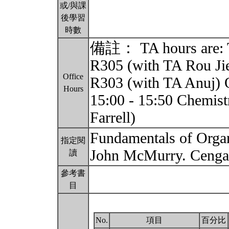
或/與課
後學習
時數
備註： TA hours are: T
R305 (with TA Rou Jie
Office
R303 (with TA Anuj) 
Hours
15:00 - 15:50 Chemist
Farrell)
Fundamentals of Organ
指定閱
John McMurry. Cenga
讀
參考書
目
No.
項目
百分比